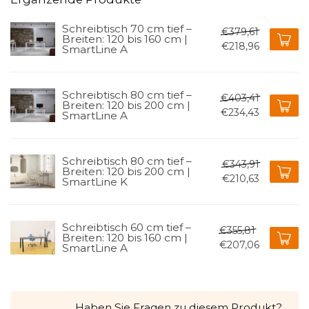
Schreibtisch 70 cm tief –
€379,61
Breiten: 120 bis 160 cm |
€218,96
SmartLine A
Schreibtisch 80 cm tief –
€403,41
Breiten: 120 bis 200 cm |
€234,43
SmartLine A
Schreibtisch 80 cm tief –
€343,91
Breiten: 120 bis 200 cm |
€210,63
SmartLine K
Schreibtisch 60 cm tief –
€355,81
Breiten: 120 bis 160 cm |
€207,06
SmartLine A
Haben Sie Fragen zu diesem Produkt?