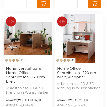
-40%
-36%
+10
+10
Höhenverstellbarer
Home Office
Home Office
Schreibtisch - 120 cm
Schreibtisch - 120 cm
breit, Klappbar
breit
✅ Kostenlose 2D & 3D
✅ Kostenlose 2D & 3D
Planung in Wunschfarben
Planung in Wunschfarben
✅ 2% Skonto bei Vorkasse
✅ 2% Skonto bei Vorkasse
€1.084,00
€790,16
€1.809,00
€1.226,89
Ein Kl...
Ein Ho...
€910,92
€664,00