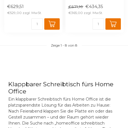
✅ 2% Skonto bei Vorkasse
€629,51
€434,35
€671,16
€529,00
€365,00
Zeige
1
-
8
von 8
Klappbarer Schreibtisch fürs Home
Office
Ein
klappbarer Schreibtisch fürs Home Office
ist die
platzsparendste Lösung für das Arbeiten zu Hause:
Nach Feierabend klappen Sie die Platte ein oder das
Gestell zusammen – und der Raum gehört wieder
Ihnen. Die Suche nach „
homeoffice schreibtisch