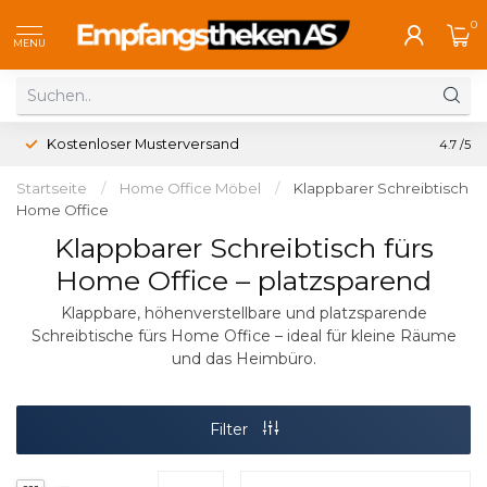
0
MENU
Kostenloser Musterversand
4.7
/5
Startseite
/
Home Office Möbel
/
Klappbarer Schreibtisch
Home Office
Klappbarer Schreibtisch fürs
Home Office – platzsparend
Klappbare, höhenverstellbare und platzsparende
Schreibtische fürs Home Office – ideal für kleine Räume
und das Heimbüro.
Filter