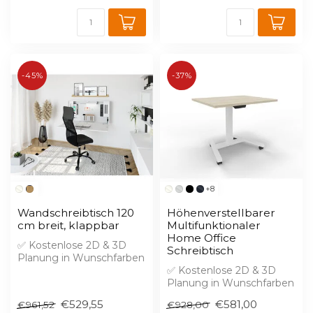
-45%
-37%
+8
Wandschreibtisch 120
Höhenverstellbarer
cm breit, klappbar
Multifunktionaler
Home Office
✅ Kostenlose 2D & 3D
Schreibtisch
Planung in Wunschfarben
✅ 2% Skonto bei Vorkasse
✅ Kostenlose 2D & 3D
Planung in Wunschfarben
Tolles...
✅ 2% Skonto bei Vorkasse
€529,55
€581,00
€961,52
€928,00