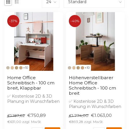
-37%
-40%
+10
+10
Home Office
Höhenverstellbarer
Schreibtisch - 100 cm
Home Office
breit, Klappbar
Schreibtisch - 100 cm
breit
✅ Kostenlose 2D & 3D
Planung in Wunschfarben
✅ Kostenlose 2D & 3D
✅ 2% Skonto bei Vorkasse
Planung in Wunschfarben
✅ 2% Skonto bei Vorkasse
€750,89
€1.063,00
€1.187,62
€1.774,00
Ein Kl...
Ein Ho...
€631,00
€893,28