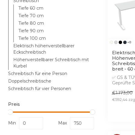
Schreibtisch
Tiefe 60 cm
Tiefe 70 cm
Tiefe 80 cm
Tiefe 90 cm
Tiefe 100 cm
+8
Elektrisch höhenverstellbarer
Eckschreibtisch
Elektrisc
Höhenver
Höhenverstellbarer Schreibtisch mit
Schreibti
Kurbel
breit - 60
Schreibtisch für eine Person
✅ GS & TÜV 
Doppelschreibtische
Geprüfte S
✅ Kostenl
Schreibtisch für vier Personen
€1.173,00
Planung in 
€592,44
Preis
Min
Max