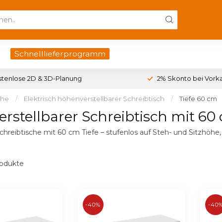
Schnelllieferprogramm
stenlose 2D & 3D-Planung
2% Skonto bei Vork
che
/
Elektrisch höhenverstellbarer Schreibtisch
/
Tiefe 60 cm
rstellbarer Schreibtisch mit 60 
chreibtische mit 60 cm Tiefe – stufenlos auf Steh- und Sitzhöhe,
odukte
-40%
-40