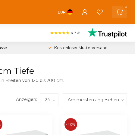
0
EUR
4.7
/5
asse
Kostenloser Musterversand
cm Tiefe
 in Breiten von 120 bis 200 cm.
Anzeigen:
%
-40%