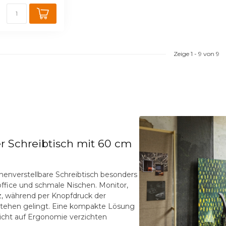
Zeige
1
-
9
von 9
er Schreibtisch mit 60 cm
höhenverstellbare Schreibtisch besonders
office und schmale Nischen. Monitor,
z, während per Knopfdruck der
Stehen gelingt. Eine kompakte Lösung
 nicht auf Ergonomie verzichten