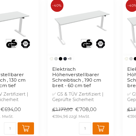
-40%
-40
+8
h
Elektrisch
Ele
stellbarer
Höhenverstellbarer
Höh
sch , 130 cm
Schreibtisch , 190 cm
Sch
 cm tief
breit - 60 cm tief
brei
Zertifiziert |
✅ GS & TÜV Zertifiziert |
✅ GS
icherheit
Geprüfte Sicherheit
Gepr
ose 2D & 3D
✅ Kostenlose 2D & 3D
✅ K
€694,00
€708,00
€1.177,00
€1.
W...
Planung in W...
Plan
€594,96
€59