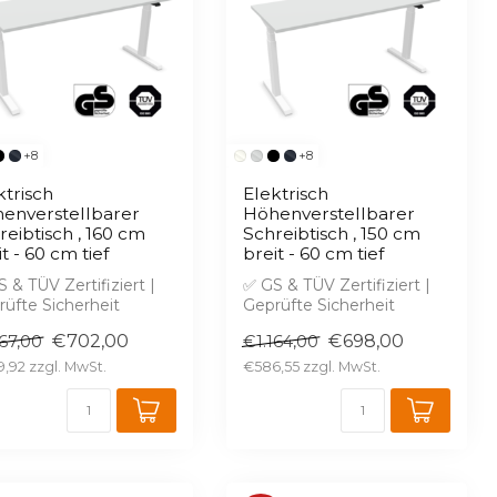
+8
+8
ktrisch
Elektrisch
enverstellbarer
Höhenverstellbarer
reibtisch , 160 cm
Schreibtisch , 150 cm
t - 60 cm tief
breit - 60 cm tief
 & TÜV Zertifiziert |
✅ GS & TÜV Zertifiziert |
üfte Sicherheit
Geprüfte Sicherheit
ostenlose 2D & 3D
✅ Kostenlose 2D & 3D
€702,00
€698,00
167,00
€1.164,00
ung in W...
Planung in W...
9,92
€586,55