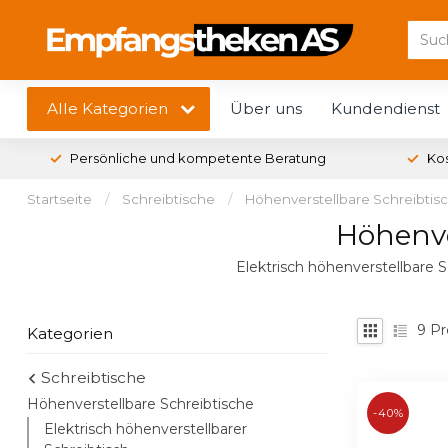
Alle Kategorien
Über uns
Kundendienst
Persönliche und kompetente Beratung
Ko
Startseite
/
Schreibtische
/
Höhenverstellbare Schreibtis
Höhenve
Elektrisch höhenverstellbare S
9
Pr
Kategorien
Schreibtische
Höhenverstellbare Schreibtische
-40%
Elektrisch höhenverstellbarer