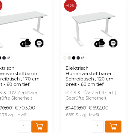
%
-40%
+8
+8
ktrisch
Elektrisch
enverstellbarer
Höhenverstellbarer
reibtisch , 170 cm
Schreibtisch , 120 cm
t - 60 cm tief
breit - 60 cm tief
 & TÜV Zertifiziert |
✅ GS & TÜV Zertifiziert |
üfte Sicherheit
Geprüfte Sicherheit
ostenlose 2D & 3D
✅ Kostenlose 2D & 3D
€703,00
€692,00
170,00
€1.155,00
ung in W...
Planung in W...
0,76
€581,51