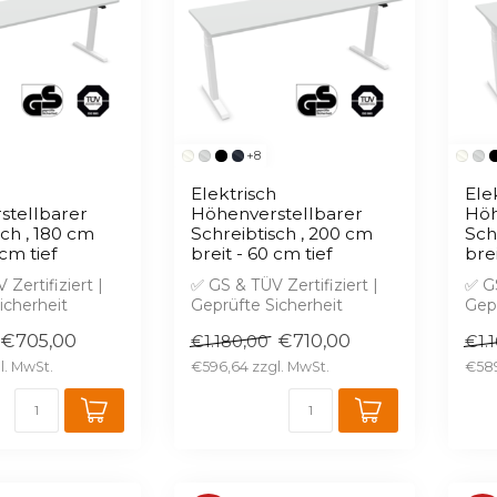
+8
h
Elektrisch
Ele
stellbarer
Höhenverstellbarer
Höh
sch , 180 cm
Schreibtisch , 200 cm
Sch
 cm tief
breit - 60 cm tief
brei
Zertifiziert |
✅ GS & TÜV Zertifiziert |
✅ GS
icherheit
Geprüfte Sicherheit
Gepr
ose 2D & 3D
✅ Kostenlose 2D & 3D
✅ K
€705,00
€710,00
€1.180,00
€1.
W...
Planung in W...
Plan
€596,64
€58