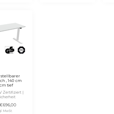
h
stellbarer
sch , 140 cm
 cm tief
Zertifiziert |
icherheit
ose 2D & 3D
€696,00
W...