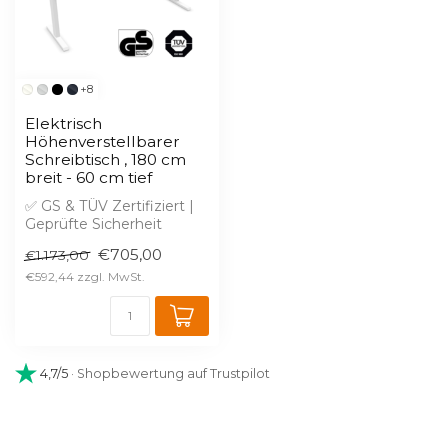
+8
Elektrisch
Höhenverstellbarer
Schreibtisch , 180 cm
breit - 60 cm tief
✅ GS & TÜV Zertifiziert |
Geprüfte Sicherheit
✅ Kostenlose 2D & 3D
€705,00
€1.173,00
Planung in W...
€592,44
4,7/5
· Shopbewertung auf Trustpilot