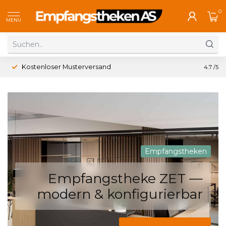
0
MENU
Kostenloser Musterversand
4.7
/5
Empfangstheken
Empfangstheke ZET —
modern & konfigurierbar