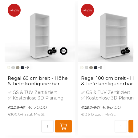
-42%
-42%
+9
+9
Regal 60 cm breit - Höhe
Regal 100 cm breit - H
& Tiefe konfigurierbar
& Tiefe konfigurierbar
✅ GS & TÜV Zertifiziert
✅ GS & TÜV Zertifiziert
✅ Kostenlose 3D Planung
✅ Kostenlose 3D Planung
✅ Brandschutz B1 gegen
✅ Brandschutz B1 gegen
€120,00
€162,00
€206,92
€280,00
Aufprei...
Aufprei...
€100,84
€136,13