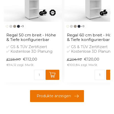
+9
+9
Regal 50 cm breit - Höhe
Regal 60 cm breit - Hö
& Tiefe konfigurierbar
& Tiefe konfigurierbar
✅ GS & TÜV Zertifiziert
✅ GS & TÜV Zertifiziert
✅ Kostenlose 3D Planung
✅ Kostenlose 3D Planung
✅ Brandschutz B1 gegen
✅ Brandschutz B1 gegen
€112,00
€120,00
€193,00
€206,92
Aufprei...
Aufprei...
€94,12
€100,84
Produkte anzeigen