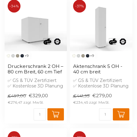
-34%
-37%
+9
+9
Druckerschrank 2 OH –
Aktenschrank 5 OH -
80 cm Breit, 60 cm Tief
40 cm breit
✅ GS & TÜV Zertifiziert
✅ GS & TÜV Zertifiziert
✅ Kostenlose 3D Planung
✅ Kostenlose 3D Planung
✅ Brandschutz B1 gegen
✅ Brandschutz B1 gegen
€329,00
€279,00
€497,00
€441,95
Aufprei...
Aufprei...
€276,47
€234,45