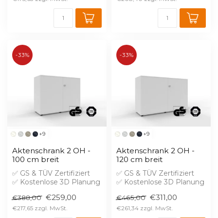
-33%
-33%
+9
+9
Aktenschrank 2 OH -
Aktenschrank 2 OH -
100 cm breit
120 cm breit
✅ GS & TÜV Zertifiziert
✅ GS & TÜV Zertifiziert
✅ Kostenlose 3D Planung
✅ Kostenlose 3D Planung
✅ Brandschutz B1 gegen
✅ Brandschutz B1 gegen
€259,00
€311,00
€388,00
€465,00
Aufprei...
Aufprei...
€217,65
€261,34