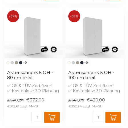
-37%
-37%
+9
+9
Aktenschrank 5 OH -
Aktenschrank 5 OH -
80 cm breit
100 cm breit
✅ GS & TÜV Zertifiziert
✅ GS & TÜV Zertifiziert
✅ Kostenlose 3D Planung
✅ Kostenlose 3D Planung
✅ Brandschutz B1 gegen
✅ Brandschutz B1 gegen
€372,00
€420,00
€590,24
€661,64
Aufprei...
Aufprei...
€312,61
€352,94