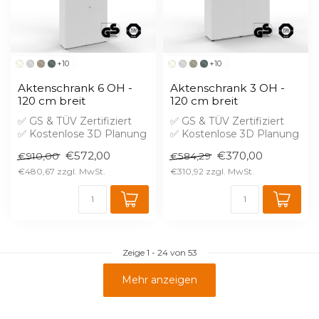
+10
+10
Aktenschrank 6 OH -
Aktenschrank 3 OH -
120 cm breit
120 cm breit
✅ GS & TÜV Zertifiziert
✅ GS & TÜV Zertifiziert
✅ Kostenlose 3D Planung
✅ Kostenlose 3D Planung
✅ Brandschutz B1 gegen
✅ Brandschutz B1 gegen
€572,00
€370,00
€910,00
€584,29
Aufprei...
Aufprei...
€480,67
€310,92
Zeige
1
-
24
von 53
Mehr anzeigen