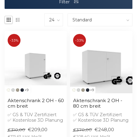
Filter
-33%
-33%
+9
+9
Aktenschrank 2 OH - 60
Aktenschrank 2 OH -
cm breit
80 cm breit
✅ GS & TÜV Zertifiziert
✅ GS & TÜV Zertifiziert
✅ Kostenlose 3D Planung
✅ Kostenlose 3D Planung
✅ Brandschutz B1 gegen
✅ Brandschutz B1 gegen
€209,00
€248,00
€310,00
€370,00
Aufprei...
Aufprei...
€175,63
€208,40