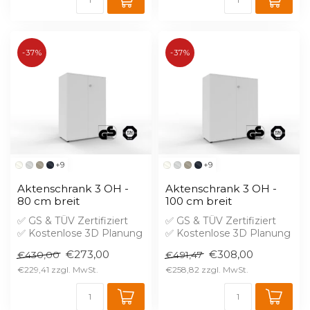
-37%
-37%
+9
+9
Aktenschrank 3 OH -
Aktenschrank 3 OH -
80 cm breit
100 cm breit
✅ GS & TÜV Zertifiziert
✅ GS & TÜV Zertifiziert
✅ Kostenlose 3D Planung
✅ Kostenlose 3D Planung
✅ Brandschutz B1 gegen
✅ Brandschutz B1 gegen
€273,00
€308,00
€430,00
€491,47
Aufprei...
Aufprei...
€229,41
€258,82