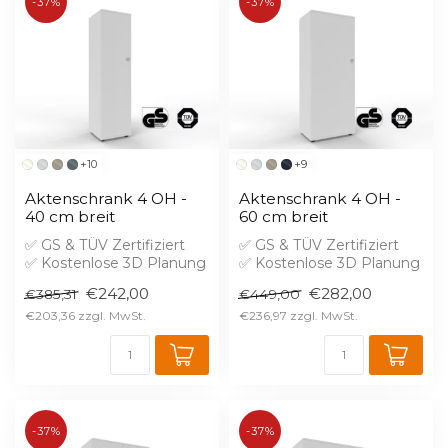
-37%
-37%
+10
+9
Aktenschrank 4 OH -
Aktenschrank 4 OH -
40 cm breit
60 cm breit
✅ GS & TÜV Zertifiziert
✅ GS & TÜV Zertifiziert
✅ Kostenlose 3D Planung
✅ Kostenlose 3D Planung
✅ Brandschutz B1 gegen
✅ Brandschutz B1 gegen
€242,00
€282,00
€385,31
€449,00
Aufprei...
Aufprei...
€203,36
€236,97
-37%
-37%