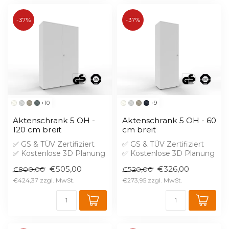
-37%
-37%
+10
+9
Aktenschrank 5 OH -
Aktenschrank 5 OH - 60
120 cm breit
cm breit
✅ GS & TÜV Zertifiziert
✅ GS & TÜV Zertifiziert
✅ Kostenlose 3D Planung
✅ Kostenlose 3D Planung
✅ Brandschutz B1 gegen
✅ Brandschutz B1 gegen
€505,00
€326,00
€800,00
€520,00
Aufprei...
Aufprei...
€424,37
€273,95