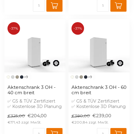
-37%
-37%
+9
+9
Aktenschrank 3 OH -
Aktenschrank 3 OH - 60
40 cm breit
cm breit
✅ GS & TÜV Zertifiziert
✅ GS & TÜV Zertifiziert
✅ Kostenlose 3D Planung
✅ Kostenlose 3D Planung
✅ Brandschutz B1 gegen
✅ Brandschutz B1 gegen
€204,00
€239,00
€325,00
€380,00
Aufprei...
Aufprei...
€171,43
€200,84