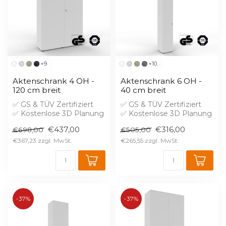
+9
+10
Aktenschrank 4 OH -
Aktenschrank 6 OH -
120 cm breit
40 cm breit
✅ GS & TÜV Zertifiziert
✅ GS & TÜV Zertifiziert
✅ Kostenlose 3D Planung
✅ Kostenlose 3D Planung
✅ Brandschutz B1 gegen
✅ Brandschutz B1 gegen
€437,00
€316,00
€698,00
€505,00
Aufprei...
Aufprei...
€367,23
€265,55
-37%
-37%