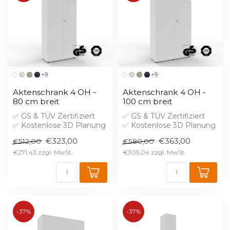
+9
+9
Aktenschrank 4 OH -
Aktenschrank 4 OH -
80 cm breit
100 cm breit
✅ GS & TÜV Zertifiziert
✅ GS & TÜV Zertifiziert
✅ Kostenlose 3D Planung
✅ Kostenlose 3D Planung
✅ Brandschutz B1 gegen
✅ Brandschutz B1 gegen
€323,00
€363,00
€512,00
€580,00
Aufprei...
Aufprei...
€271,43
€305,04
-37%
-37%