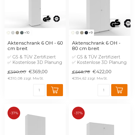
+10
+9
Aktenschrank 6 OH - 60
Aktenschrank 6 OH -
cm breit
80 cm breit
✅ GS & TÜV Zertifiziert
✅ GS & TÜV Zertifiziert
✅ Kostenlose 3D Planung
✅ Kostenlose 3D Planung
✅ Brandschutz B1 gegen
✅ Brandschutz B1 gegen
€369,00
€422,00
€590,00
€668,78
Aufprei...
Aufprei...
€310,08
€354,62
-37%
-37%