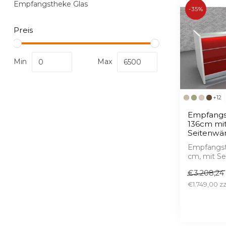
Empfangstheke Glas
-35%
Preis
Min
Max
+12
Empfangs
136cm mi
Seitenwä
Empfangst
cm, mit Se
Hochglanz
€3.208,24
LED, 1...
€1.749,00