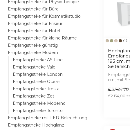
Empfangstheke für Physiotherapie
Empfangstheke für Büro
Empfangstheke für Kosmetikstudio
Empfangstheke für Friseur
Empfangstheke für Hotel
Empfangstheke für kleine Räume
+12
Empfangstheke günstig
Hochglan
Empfangstheke Modern
Empfangs
Empfangstheke AS-Line
193 cm, m
Seitensc
Empfangstheke Vale
Empfangstheke London
Empfangst
cm, mit Se
Empfangstheke Ocean
Hochglanz
Empfangstheke Tresta
€3.724,70
LED, 1...
Empfangstheke Zet
€2.134,00
Empfangstheke Moderno
Empfangstheke Toronto
Empfangstheke mit LED-Beleuchtung
Empfangstheke Hochglanz