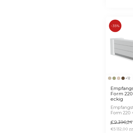
-35%
+12
Empfangs
Form 220
eckig
Empfangst
Form 220 
– Hochglan
€9.396,24
serienmäßig
€5.132,00