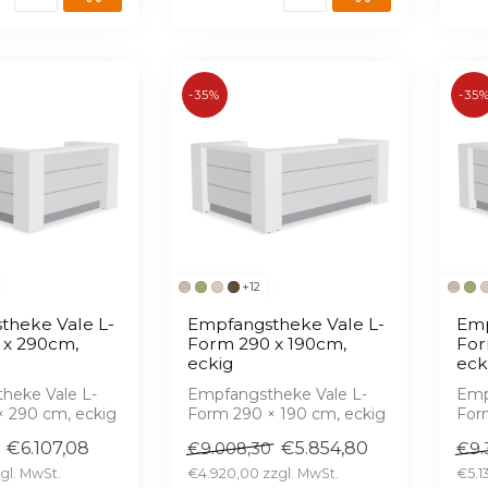
-35%
-35
+12
theke Vale L-
Empfangstheke Vale L-
Emp
 x 290cm,
Form 290 x 190cm,
For
eckig
eck
heke Vale L-
Empfangstheke Vale L-
Emp
× 290 cm, eckig
Form 290 × 190 cm, eckig
For
z,
– Hochglanz,
– H
€6.107,08
€5.854,80
€9.008,30
€9.
e LED, 16 ...
serienmäßige LED, 16 ...
seri
€4.920,00
€5.1