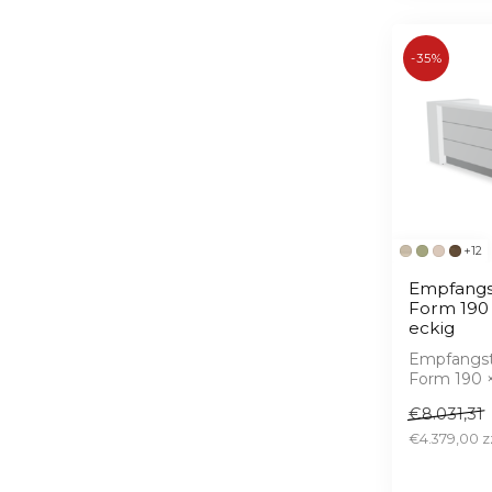
-35%
+12
Empfangs
Form 190
eckig
Empfangst
Form 190 ×
– Hochglan
€8.031,31
serienmäßig
€4.379,00