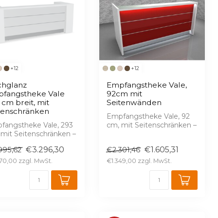
+12
+12
hglanz
Empfangstheke Vale,
fangstheke Vale
92cm mit
 cm breit, mit
Seitenwänden
tenschränken
Empfangstheke Vale, 92
fangstheke Vale, 293
cm, mit Seitenschränken –
 mit Seitenschränken –
Hochglanz, serienmäßige
hglanz, serienmäßige
LED, 16...
€3.296,30
€1.605,31
995,62
€2.301,46
 1...
70,00
€1.349,00