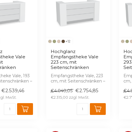
+12
z
Hochglanz
Hoc
theke Vale
Empfangstheke Vale
Emp
it
223 cm, mit
293
hränken
Seitenschränken
Sei
heke Vale, 193
Empfangstheke Vale, 223
Emp
itenschränken –
cm, mit Seitenschränken –
cm,
, serienmäßige
Hochglanz, serienmäßige
Hoc
€2.539,46
€2.754,85
€4.040,05
€4.
LED, 1...
LED,
€2.315,00
€2.7