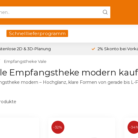
Schnelllieferprogramm
stenlose 2D & 3D-Planung
2% Skonto bei Vork
Empfangstheke Vale
le Empfangstheke modern kau
gstheke modern – Hochglanz, klare Formen von gerade bis L-Fo
rodukte
-32%
-34