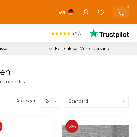
0
EUR
4.7
/5
asse
Kostenloser Musterversand
fen
rm, zeitlos.
Anzeigen:
%
-30%