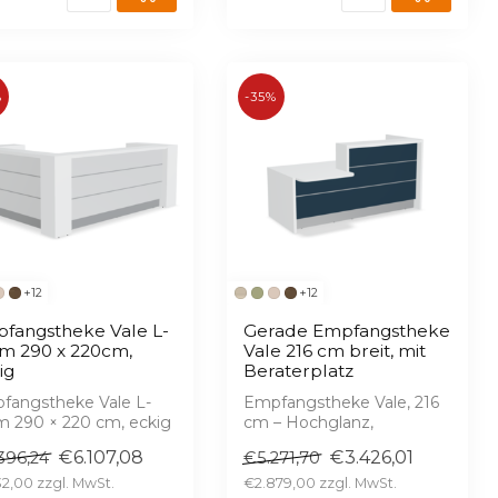
%
-35%
+12
+12
fangstheke Vale L-
Gerade Empfangstheke
m 290 x 220cm,
Vale 216 cm breit, mit
ig
Beraterplatz
fangstheke Vale L-
Empfangstheke Vale, 216
m 290 × 220 cm, eckig
cm – Hochglanz,
ochglanz,
serienmäßige LED,
€6.107,08
€3.426,01
396,24
€5.271,70
enmäßige LED, 16 ...
barrierefreier Berater...
32,00
€2.879,00