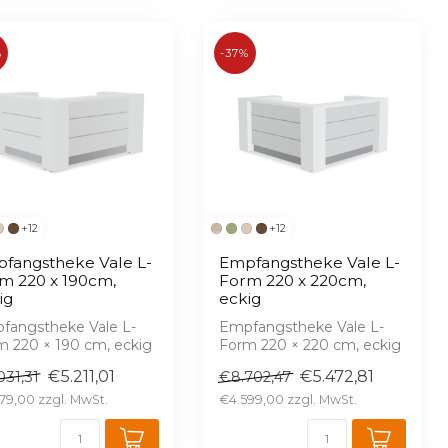
%
-37%
+12
+12
fangstheke Vale L-
Empfangstheke Vale L-
m 220 x 190cm,
Form 220 x 220cm,
ig
eckig
fangstheke Vale L-
Empfangstheke Vale L-
m 220 × 190 cm, eckig
Form 220 × 220 cm, eckig
ochglanz,
– Hochglanz,
€5.211,01
€5.472,81
031,31
€8.702,47
enmäßige LED, 16 ...
serienmäßige LED, 16 ...
79,00
€4.599,00