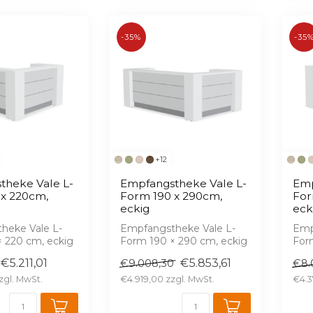
-35%
-35
+12
theke Vale L-
Empfangstheke Vale L-
Emp
 x 220cm,
Form 190 x 290cm,
For
eckig
eck
heke Vale L-
Empfangstheke Vale L-
Emp
 220 cm, eckig
Form 190 × 290 cm, eckig
For
z,
– Hochglanz,
– H
€5.211,01
€5.853,61
€9.008,30
€8.
e LED, 16 ...
serienmäßige LED, 16 ...
seri
€4.919,00
€4.3