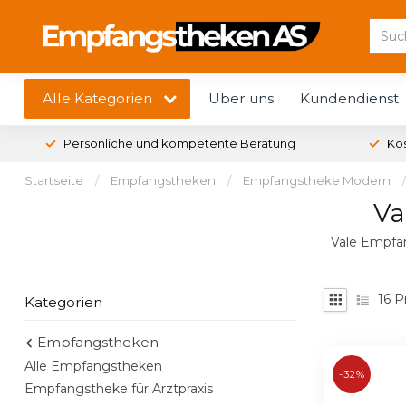
Alle Kategorien
Über uns
Kundendienst
Persönliche und kompetente Beratung
Ko
Startseite
/
Empfangstheken
/
Empfangstheke Modern
/
Va
Vale Empfan
16
P
Kategorien
Empfangstheken
Alle Empfangstheken
-32%
Empfangstheke für Arztpraxis