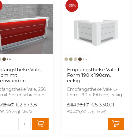
%
-35%
+12
+12
fangstheke Vale,
Empfangstheke Vale L-
 cm mit
Form 190 x 190cm,
tenwänden
eckig
fangstheke Vale, 236
Empfangstheke Vale L-
 mit Seitenschränken –
Form 190 × 190 cm, eckig
hglanz, serienmäßige
– Hochglanz,
€2.973,81
€5.330,01
562,46
€8.199,10
 1...
serienmäßige LED, 16 ...
99,00
€4.479,00