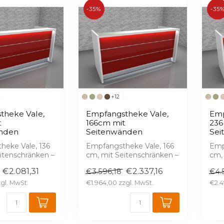
-35%
-35
+12
theke Vale,
Empfangstheke Vale,
Emp
t
166cm mit
236
nden
Seitenwänden
Sei
heke Vale, 136
Empfangstheke Vale, 166
Emp
itenschränken –
cm, mit Seitenschränken –
cm,
, serienmäßige
Hochglanz, serienmäßige
Hoc
€2.081,31
€2.337,16
€3.596,18
€4.
LED, 1...
LED,
€1.964,00
€2.4