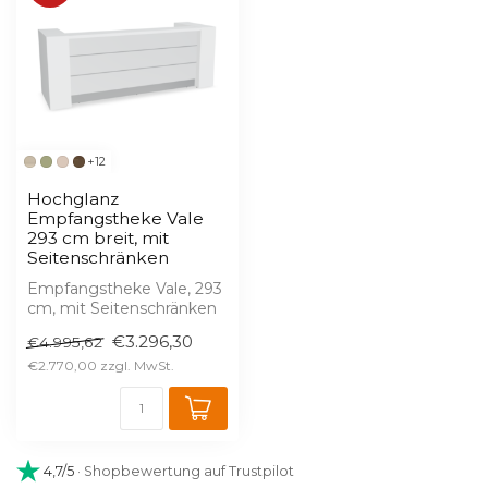
+12
Hochglanz
Empfangstheke Vale
293 cm breit, mit
Seitenschränken
Empfangstheke Vale, 293
cm, mit Seitenschränken
– Hochglanz,
€3.296,30
€4.995,62
serienmäßige LED, 1...
€2.770,00
4,7/5
· Shopbewertung auf Trustpilot