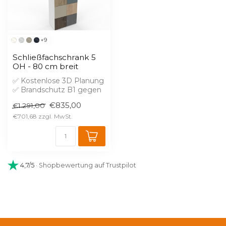
+9
Schließfachschrank 5
OH - 80 cm breit
✅ Kostenlose 3D Planung
✅ Brandschutz B1 gegen
Aufpreis - nach Anfrage
€835,00
€1.291,00
✅ Vorka...
€701,68
4,7/5
· Shopbewertung auf Trustpilot