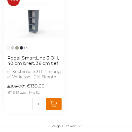
+4
Regal SmartLine 3 OH,
40 cm breit, 36 cm tief
✅ Kostenlose 3D Planung
✅ Vorkasse - 2% Skonto
✅ Der Korpus ist verleimt
€139,00
€189,00
Bre...
€116,81
Zeige
1
-
17
von 17