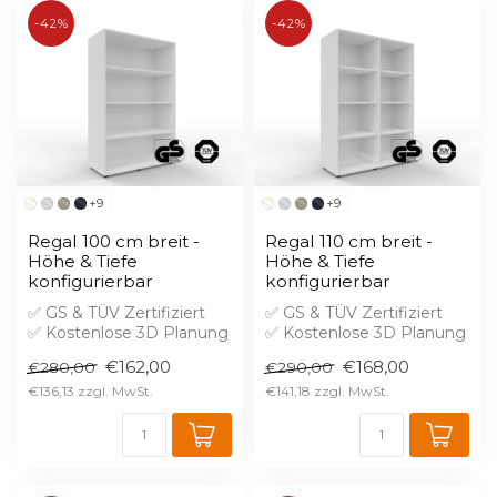
-42%
-42%
+9
+9
Regal 100 cm breit -
Regal 110 cm breit -
Höhe & Tiefe
Höhe & Tiefe
konfigurierbar
konfigurierbar
✅ GS & TÜV Zertifiziert
✅ GS & TÜV Zertifiziert
✅ Kostenlose 3D Planung
✅ Kostenlose 3D Planung
✅ Brandschutz B1 gegen
✅ Brandschutz B1 gegen
€162,00
€168,00
€280,00
€290,00
Aufprei...
Aufprei...
€136,13
€141,18