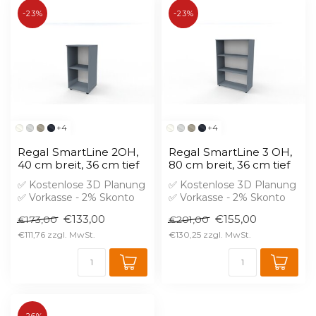
-23%
-23%
+4
+4
Regal SmartLine 2OH,
Regal SmartLine 3 OH,
40 cm breit, 36 cm tief
80 cm breit, 36 cm tief
✅ Kostenlose 3D Planung
✅ Kostenlose 3D Planung
✅ Vorkasse - 2% Skonto
✅ Vorkasse - 2% Skonto
✅ Der Korpus ist verleimt
✅ Der Korpus ist verleimt
€133,00
€155,00
€173,00
€201,00
Bre...
Bre...
€111,76
€130,25
-26%