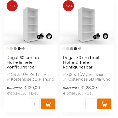
-42%
-42%
+9
+9
Regal 60 cm breit -
Regal 70 cm breit -
Höhe & Tiefe
Höhe & Tiefe
konfigurierbar
konfigurierbar
✅ GS & TÜV Zertifiziert
✅ GS & TÜV Zertifiziert
✅ Kostenlose 3D Planung
✅ Kostenlose 3D Planung
✅ Brandschutz B1 gegen
✅ Brandschutz B1 gegen
€120,00
€128,00
€206,92
€220,00
Aufprei...
Aufprei...
€100,84
€107,56