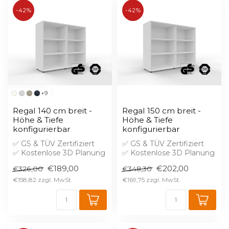
-42%
-42%
+9
Regal 140 cm breit -
Regal 150 cm breit -
Höhe & Tiefe
Höhe & Tiefe
konfigurierbar
konfigurierbar
✅ GS & TÜV Zertifiziert
✅ GS & TÜV Zertifiziert
✅ Kostenlose 3D Planung
✅ Kostenlose 3D Planung
✅ Brandschutz B1 gegen
✅ Brandschutz B1 gegen
€189,00
€202,00
€326,00
€348,30
Aufprei...
Aufprei...
€158,82
€169,75