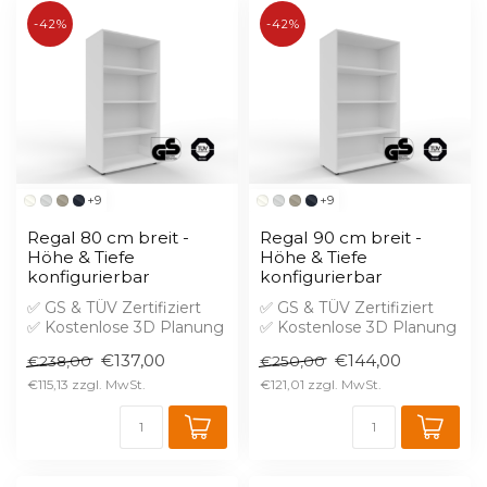
-42%
-42%
+9
+9
Regal 80 cm breit -
Regal 90 cm breit -
Höhe & Tiefe
Höhe & Tiefe
konfigurierbar
konfigurierbar
✅ GS & TÜV Zertifiziert
✅ GS & TÜV Zertifiziert
✅ Kostenlose 3D Planung
✅ Kostenlose 3D Planung
✅ Brandschutz B1 gegen
✅ Brandschutz B1 gegen
€137,00
€144,00
€238,00
€250,00
Aufprei...
Aufprei...
€115,13
€121,01