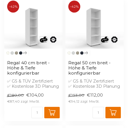
-42%
-42%
+9
+9
Regal 40 cm breit -
Regal 50 cm breit -
Höhe & Tiefe
Höhe & Tiefe
konfigurierbar
konfigurierbar
✅ GS & TÜV Zertifiziert
✅ GS & TÜV Zertifiziert
✅ Kostenlose 3D Planung
✅ Kostenlose 3D Planung
✅ Brandschutz B1 gegen
✅ Brandschutz B1 gegen
€104,00
€112,00
€180,00
€193,00
Aufprei...
Aufprei...
€87,40
€94,12