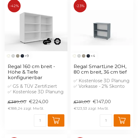
-42%
-23%
+9
+4
Regal 160 cm breit -
Regal SmartLine 2OH,
Höhe & Tiefe
80 cm breit, 36 cm tief
konfigurierbar
✅ Kostenlose 3D Planung
✅ GS & TÜV Zertifiziert
✅ Vorkasse - 2% Skonto
✅ Kostenlose 3D Planung
✅ Der Korpus ist verleimt
✅ Brandschutz B1 gegen
Bre...
€224,00
€147,00
€389,00
€191,00
Aufprei...
€188,24
€123,53