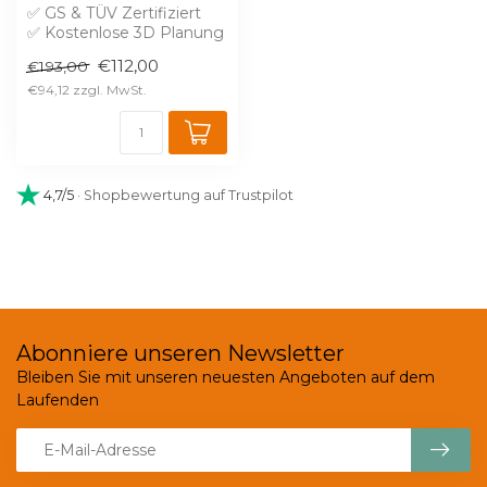
✅ GS & TÜV Zertifiziert
✅ Kostenlose 3D Planung
✅ Brandschutz B1 gegen
€112,00
€193,00
Aufprei...
€94,12
4,7/5
· Shopbewertung auf Trustpilot
Abonniere unseren Newsletter
Bleiben Sie mit unseren neuesten Angeboten auf dem
Laufenden