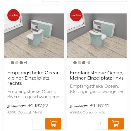
-38%
-44%
+6
+6
Empfangstheke Ocean,
Empfangstheke Ocean,
kleiner Einzelplatz
kleiner Einzelplatz links
rechts
Empfangstheke Ocean,
Empfangstheke Ocean,
86 cm, in geschwungener
86 cm, in geschwungener
Wellenform – kompakter
Wellenform – kompakter
Einzelplatz ...
€1.187,62
€1.187,62
€1.905,19
€2.124,15
Einzelplatz ...
€998,00
€998,00