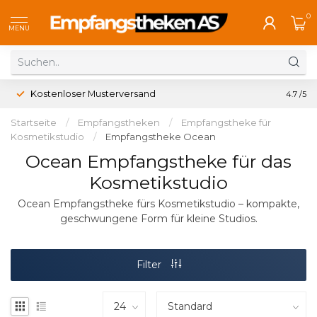
0
MENU
Kostenloser Musterversand
4.7
/5
Startseite
/
Empfangstheken
/
Empfangstheke für
Kosmetikstudio
/
Empfangstheke Ocean
Ocean Empfangstheke für das
Kosmetikstudio
Ocean Empfangstheke fürs Kosmetikstudio – kompakte,
geschwungene Form für kleine Studios.
Filter