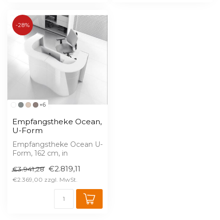
-28%
+6
Empfangstheke Ocean,
U-Form
Empfangstheke Ocean U-
Form, 162 cm, in
geschwungener
€2.819,11
€3.941,28
Wellenform – zwei
Arbeitspl...
€2.369,00