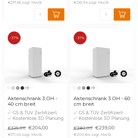
€217,65
€261,34
-37%
-37%
+9
+9
Aktenschrank 3 OH -
Aktenschrank 3 OH - 60
40 cm breit
cm breit
✅ GS & TÜV Zertifiziert
✅ GS & TÜV Zertifiziert
✅ Kostenlose 3D Planung
✅ Kostenlose 3D Planung
✅ Brandschutz B1 gegen
✅ Brandschutz B1 gegen
€204,00
€239,00
€325,00
€380,00
Aufprei...
Aufprei...
€171,43
€200,84