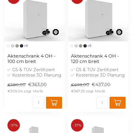
+9
+9
Aktenschrank 4 OH -
Aktenschrank 4 OH -
100 cm breit
120 cm breit
✅ GS & TÜV Zertifiziert
✅ GS & TÜV Zertifiziert
✅ Kostenlose 3D Planung
✅ Kostenlose 3D Planung
✅ Brandschutz B1 gegen
✅ Brandschutz B1 gegen
€363,00
€437,00
€580,00
€698,00
Aufprei...
Aufprei...
€305,04
€367,23
-37%
-37%