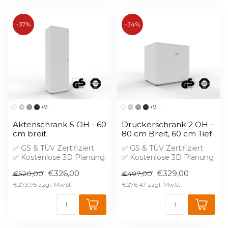
-37%
-34%
+9
+9
Aktenschrank 5 OH - 60
Druckerschrank 2 OH –
cm breit
80 cm Breit, 60 cm Tief
✅ GS & TÜV Zertifiziert
✅ GS & TÜV Zertifiziert
✅ Kostenlose 3D Planung
✅ Kostenlose 3D Planung
✅ Brandschutz B1 gegen
✅ Brandschutz B1 gegen
€326,00
€329,00
€520,00
€497,00
Aufprei...
Aufprei...
€273,95
€276,47