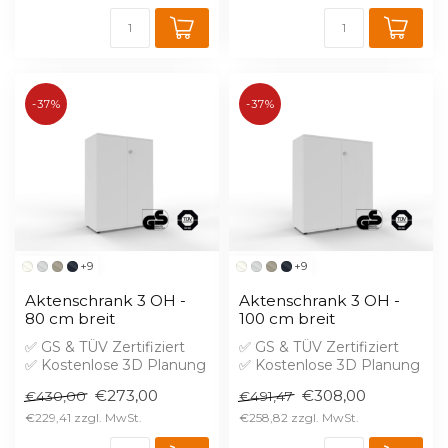
-37%
-37%
+9
+9
Aktenschrank 3 OH -
Aktenschrank 3 OH -
80 cm breit
100 cm breit
✅ GS & TÜV Zertifiziert
✅ GS & TÜV Zertifiziert
✅ Kostenlose 3D Planung
✅ Kostenlose 3D Planung
✅ Brandschutz B1 gegen
✅ Brandschutz B1 gegen
€273,00
€308,00
€430,00
€491,47
Aufprei...
Aufprei...
€229,41
€258,82