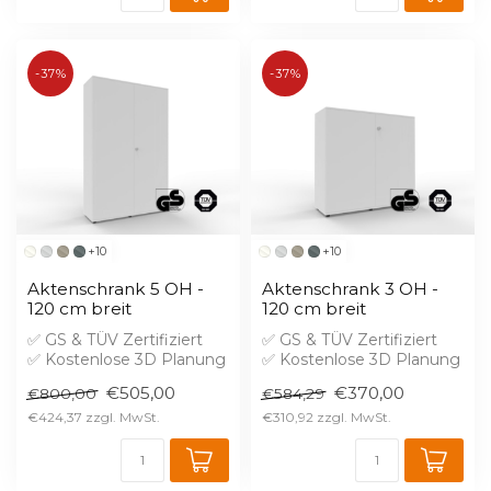
-37%
-37%
+10
+10
Aktenschrank 5 OH -
Aktenschrank 3 OH -
120 cm breit
120 cm breit
✅ GS & TÜV Zertifiziert
✅ GS & TÜV Zertifiziert
✅ Kostenlose 3D Planung
✅ Kostenlose 3D Planung
✅ Brandschutz B1 gegen
✅ Brandschutz B1 gegen
€505,00
€370,00
€800,00
€584,29
Aufprei...
Aufprei...
€424,37
€310,92