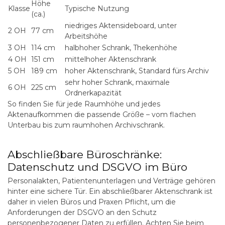
Höhe
Klasse
Typische Nutzung
(ca.)
niedriges Aktensideboard, unter
2 OH
77 cm
Arbeitshöhe
3 OH
114 cm
halbhoher Schrank, Thekenhöhe
4 OH
151 cm
mittelhoher Aktenschrank
5 OH
189 cm
hoher Aktenschrank, Standard fürs Archiv
sehr hoher Schrank, maximale
6 OH
225 cm
Ordnerkapazität
So finden Sie für jede Raumhöhe und jedes
Aktenaufkommen die passende Größe – vom flachen
Unterbau bis zum raumhohen Archivschrank.
Abschließbare Büroschränke:
Datenschutz und DSGVO im Büro
Personalakten, Patientenunterlagen und Verträge gehören
hinter eine sichere Tür. Ein
abschließbarer Aktenschrank
ist
daher in vielen Büros und Praxen Pflicht, um die
Anforderungen der DSGVO an den Schutz
personenbezogener Daten zu erfüllen. Achten Sie beim