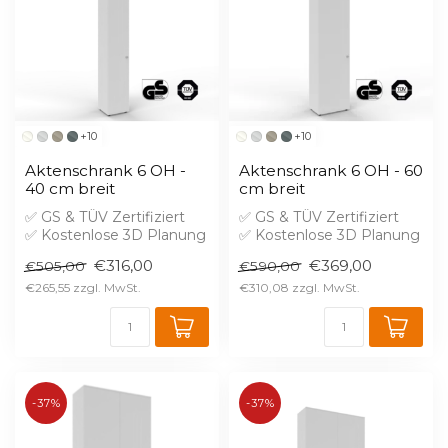
+10
+10
Aktenschrank 6 OH -
Aktenschrank 6 OH - 60
40 cm breit
cm breit
✅ GS & TÜV Zertifiziert
✅ GS & TÜV Zertifiziert
✅ Kostenlose 3D Planung
✅ Kostenlose 3D Planung
✅ Brandschutz B1 gegen
✅ Brandschutz B1 gegen
€316,00
€369,00
€505,00
€590,00
Aufprei...
Aufprei...
€265,55
€310,08
-37%
-37%