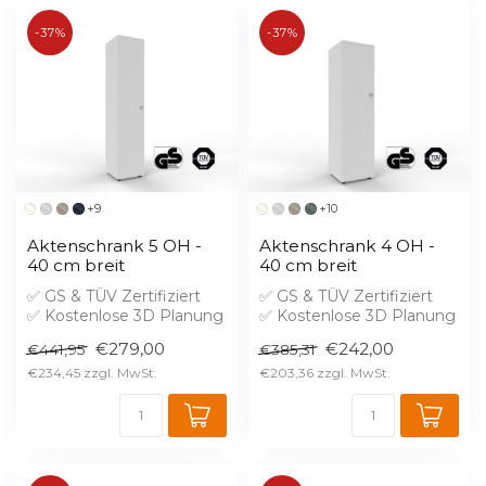
-37%
-37%
+9
+10
Aktenschrank 5 OH -
Aktenschrank 4 OH -
40 cm breit
40 cm breit
✅ GS & TÜV Zertifiziert
✅ GS & TÜV Zertifiziert
✅ Kostenlose 3D Planung
✅ Kostenlose 3D Planung
✅ Brandschutz B1 gegen
✅ Brandschutz B1 gegen
€279,00
€242,00
€441,95
€385,31
Aufprei...
Aufprei...
€234,45
€203,36