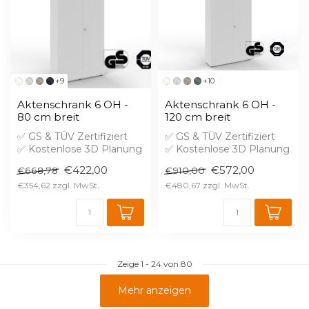
+9
+10
Aktenschrank 6 OH -
Aktenschrank 6 OH -
80 cm breit
120 cm breit
✅ GS & TÜV Zertifiziert
✅ GS & TÜV Zertifiziert
✅ Kostenlose 3D Planung
✅ Kostenlose 3D Planung
✅ Brandschutz B1 gegen
✅ Brandschutz B1 gegen
€422,00
€572,00
€668,78
€910,00
Aufprei...
Aufprei...
€354,62
€480,67
Zeige
1
-
24
von 80
Mehr anzeigen