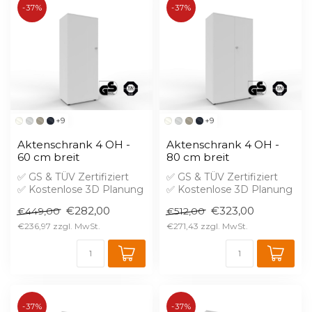
-37%
-37%
+9
+9
Aktenschrank 4 OH -
Aktenschrank 4 OH -
60 cm breit
80 cm breit
✅ GS & TÜV Zertifiziert
✅ GS & TÜV Zertifiziert
✅ Kostenlose 3D Planung
✅ Kostenlose 3D Planung
✅ Brandschutz B1 gegen
✅ Brandschutz B1 gegen
€282,00
€323,00
€449,00
€512,00
Aufprei...
Aufprei...
€236,97
€271,43
-37%
-37%