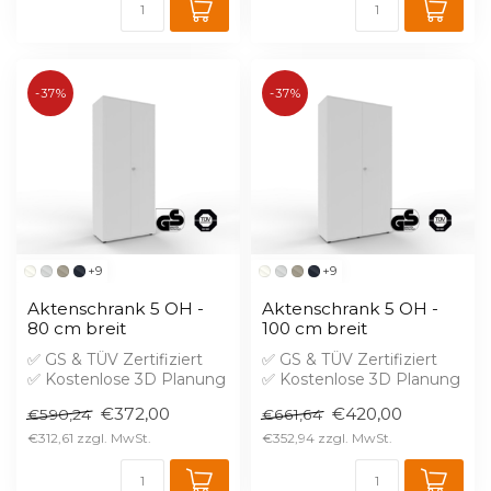
-37%
-37%
+9
+9
Aktenschrank 5 OH -
Aktenschrank 5 OH -
80 cm breit
100 cm breit
✅ GS & TÜV Zertifiziert
✅ GS & TÜV Zertifiziert
✅ Kostenlose 3D Planung
✅ Kostenlose 3D Planung
✅ Brandschutz B1 gegen
✅ Brandschutz B1 gegen
€372,00
€420,00
€590,24
€661,64
Aufprei...
Aufprei...
€312,61
€352,94