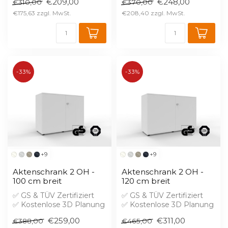
€209,00
€248,00
€310,00
€370,00
Aufprei...
Aufprei...
€175,63
€208,40
-33%
-33%
+9
+9
Aktenschrank 2 OH -
Aktenschrank 2 OH -
100 cm breit
120 cm breit
✅ GS & TÜV Zertifiziert
✅ GS & TÜV Zertifiziert
✅ Kostenlose 3D Planung
✅ Kostenlose 3D Planung
✅ Brandschutz B1 gegen
✅ Brandschutz B1 gegen
€259,00
€311,00
€388,00
€465,00
Aufprei...
Aufprei...