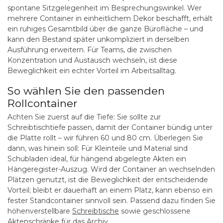
spontane Sitzgelegenheit im Besprechungswinkel. Wer
mehrere Container in einheitlichem Dekor beschafft, erhält
ein ruhiges Gesamtbild über die ganze Bürofläche – und
kann den Bestand später unkompliziert in derselben
Ausführung erweitern. Für Teams, die zwischen
Konzentration und Austausch wechseln, ist diese
Beweglichkeit ein echter Vorteil im Arbeitsalltag.
So wählen Sie den passenden
Rollcontainer
Achten Sie zuerst auf die
Tiefe
: Sie sollte zur
Schreibtischtiefe passen, damit der Container bündig unter
die Platte rollt – wir führen 60 und 80 cm. Überlegen Sie
dann, was hinein soll: Für Kleinteile und Material sind
Schubladen
ideal, für hängend abgelegte Akten ein
Hängeregister-Auszug
. Wird der Container an wechselnden
Plätzen genutzt, ist die Beweglichkeit der entscheidende
Vorteil; bleibt er dauerhaft an einem Platz, kann ebenso ein
fester Standcontainer sinnvoll sein. Passend dazu finden Sie
höhenverstellbare
Schreibtische
sowie geschlossene
Aktenschränke
für das Archiv.