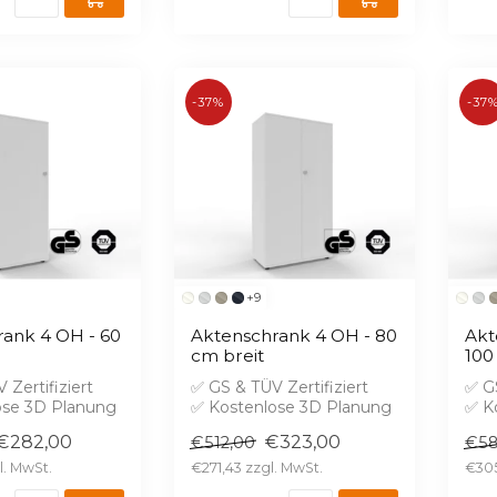
-37%
-37
+9
ank 4 OH - 60
Aktenschrank 4 OH - 80
Akt
cm breit
100
 Zertifiziert
✅ GS & TÜV Zertifiziert
✅ GS
ose 3D Planung
✅ Kostenlose 3D Planung
✅ K
hutz B1 gegen
✅ Brandschutz B1 gegen
✅ B
€282,00
€323,00
€512,00
€58
Aufprei...
Aufp
€271,43
€30