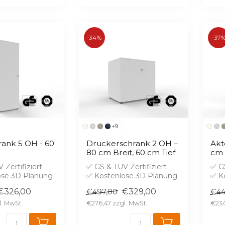
-34%
-37
+9
ank 5 OH - 60
Druckerschrank 2 OH –
Akt
80 cm Breit, 60 cm Tief
cm 
 Zertifiziert
✅ GS & TÜV Zertifiziert
✅ GS
ose 3D Planung
✅ Kostenlose 3D Planung
✅ K
hutz B1 gegen
✅ Brandschutz B1 gegen
✅ B
€326,00
€329,00
€497,00
€44
Aufprei...
Aufp
€276,47
€234