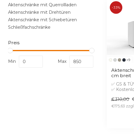
Aktenschränke mit Querrollladen
-33%
Aktenschränke mit Drehtüren
Aktenschränke mit Schiebetüren
Schließfachschränke
Preis
+9
Min
Max
Aktenschr
cm breit
✅ GS & TÜV
✅ Kostenl
✅ Brandsc
€310,00
Aufprei...
€175,63