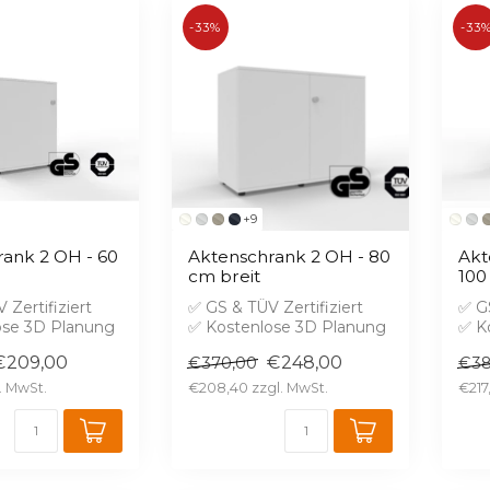
-33%
-33
+9
ank 2 OH - 60
Aktenschrank 2 OH - 80
Akt
cm breit
100
 Zertifiziert
✅ GS & TÜV Zertifiziert
✅ GS
ose 3D Planung
✅ Kostenlose 3D Planung
✅ K
hutz B1 gegen
✅ Brandschutz B1 gegen
✅ B
€209,00
€248,00
€370,00
€38
Aufprei...
Aufp
€208,40
€217