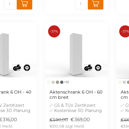
-37%
-37
+10
ank 6 OH - 40
Aktenschrank 6 OH - 60
Akt
cm breit
cm 
 Zertifiziert
✅ GS & TÜV Zertifiziert
✅ GS
ose 3D Planung
✅ Kostenlose 3D Planung
✅ K
hutz B1 gegen
✅ Brandschutz B1 gegen
✅ B
€316,00
€369,00
€590,00
€66
Aufprei...
Aufp
€310,08
€354