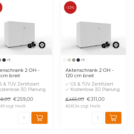
%
-33%
+9
+9
enschrank 2 OH -
Aktenschrank 2 OH -
 cm breit
120 cm breit
 & TÜV Zertifiziert
✅ GS & TÜV Zertifiziert
ostenlose 3D Planung
✅ Kostenlose 3D Planung
randschutz B1 gegen
✅ Brandschutz B1 gegen
€259,00
€311,00
8,00
€465,00
rei...
Aufprei...
,65
€261,34