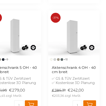
%
-37%
+9
+10
enschrank 5 OH - 40
Aktenschrank 4 OH - 40
breit
cm breit
 & TÜV Zertifiziert
✅ GS & TÜV Zertifiziert
ostenlose 3D Planung
✅ Kostenlose 3D Planung
randschutz B1 gegen
✅ Brandschutz B1 gegen
€279,00
€242,00
1,95
€385,31
rei...
Aufprei...
,45
€203,36