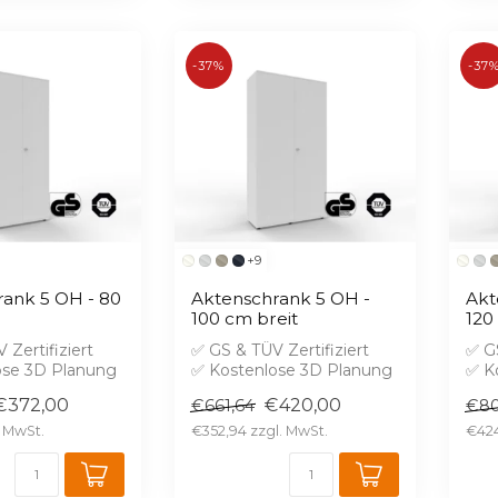
-37%
-37
+9
ank 5 OH - 80
Aktenschrank 5 OH -
Akt
100 cm breit
120
 Zertifiziert
✅ GS & TÜV Zertifiziert
✅ GS
ose 3D Planung
✅ Kostenlose 3D Planung
✅ K
hutz B1 gegen
✅ Brandschutz B1 gegen
✅ B
€372,00
€420,00
€661,64
€80
Aufprei...
Aufp
€352,94
€424