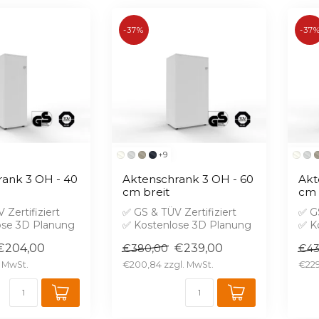
-37%
-37
+9
ank 3 OH - 40
Aktenschrank 3 OH - 60
Akt
cm breit
cm 
 Zertifiziert
✅ GS & TÜV Zertifiziert
✅ GS
ose 3D Planung
✅ Kostenlose 3D Planung
✅ K
hutz B1 gegen
✅ Brandschutz B1 gegen
✅ B
€204,00
€239,00
€380,00
€43
Aufprei...
Aufp
€200,84
€229