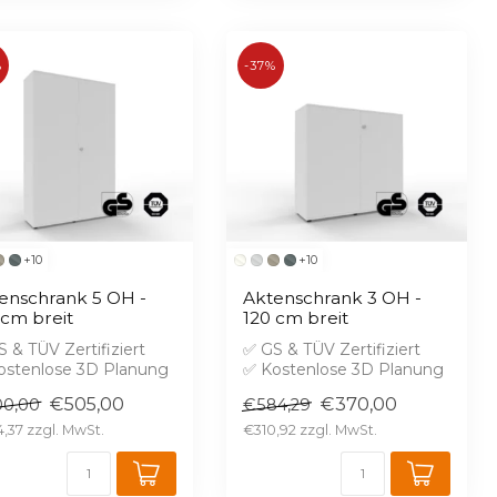
%
-37%
+10
+10
enschrank 5 OH -
Aktenschrank 3 OH -
 cm breit
120 cm breit
 & TÜV Zertifiziert
✅ GS & TÜV Zertifiziert
ostenlose 3D Planung
✅ Kostenlose 3D Planung
randschutz B1 gegen
✅ Brandschutz B1 gegen
€505,00
€370,00
0,00
€584,29
rei...
Aufprei...
,37
€310,92