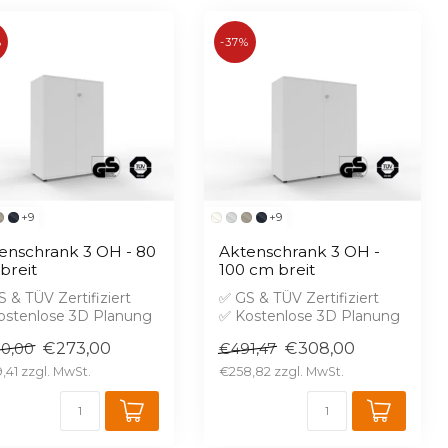
%
-37%
+9
+9
enschrank 3 OH - 80
Aktenschrank 3 OH -
breit
100 cm breit
 & TÜV Zertifiziert
✅ GS & TÜV Zertifiziert
ostenlose 3D Planung
✅ Kostenlose 3D Planung
randschutz B1 gegen
✅ Brandschutz B1 gegen
€273,00
€308,00
0,00
€491,47
rei...
Aufprei...
,41
€258,82