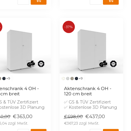
%
-37%
+9
+9
enschrank 4 OH -
Aktenschrank 4 OH -
 cm breit
120 cm breit
 & TÜV Zertifiziert
✅ GS & TÜV Zertifiziert
ostenlose 3D Planung
✅ Kostenlose 3D Planung
randschutz B1 gegen
✅ Brandschutz B1 gegen
€363,00
€437,00
0,00
€698,00
rei...
Aufprei...
5,04
€367,23