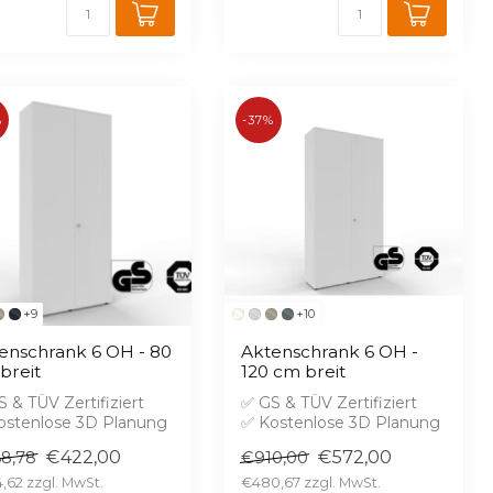
%
-37%
+9
+10
enschrank 6 OH - 80
Aktenschrank 6 OH -
breit
120 cm breit
 & TÜV Zertifiziert
✅ GS & TÜV Zertifiziert
ostenlose 3D Planung
✅ Kostenlose 3D Planung
randschutz B1 gegen
✅ Brandschutz B1 gegen
€422,00
€572,00
8,78
€910,00
rei...
Aufprei...
,62
€480,67