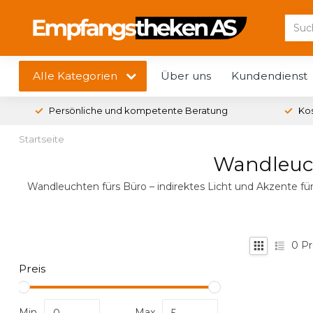
Alle Kategorien
Über uns
Kundendienst
Persönliche und kompetente Beratung
Ko
Startseite
Wandleuch
Wandleuchten fürs Büro – indirektes Licht und Akzente fü
0
Pr
Preis
Min
Max