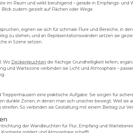
traste im Raum und wirkt beruhigend – gerade in Empfangs- und
n Blick zudem gezielt auf Flächen oder Wege.
chen, eignen sie sich für schmale Flure und Bereiche, in dene
Weg zu stehen, und an Repräsentationswänden setzen sie gezie
che in Szene setzen.
l: Wo
Deckenleuchten
die flächige Grundhelligkeit liefern, erg
ng und Wartezone verbinden sie Licht und Atmosphäre – pass
ng.
reppenhäusern eine praktische Aufgabe: Sie sorgen für sichere 
unkle Zonen, in denen man sich unsicher bewegt. Weil sie auf
 streifen. So verbinden sie Gestaltung mit einem Beitrag zur Ve
en
chtrichtung der Wandleuchten für Flur, Empfang und Warteberei
e Kontraste mildert und Atmosphäre schafft