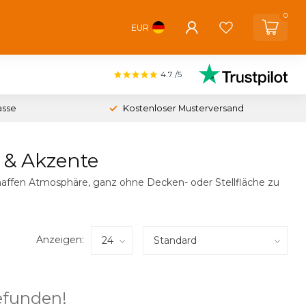
0
EUR
4.7
/5
asse
Kostenloser Musterversand
 & Akzente
chaffen Atmosphäre, ganz ohne Decken- oder Stellfläche zu
Anzeigen:
efunden!