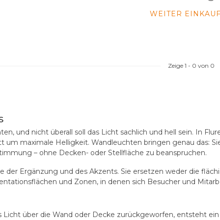
WEITER EINKAU
Zeige
1
-
0
von 0
s
hten, und nicht überall soll das Licht sachlich und hell sein. I
tt um maximale Helligkeit. Wandleuchten bringen genau das: Sie
timmung – ohne Decken- oder Stellfläche zu beanspruchen.
der Ergänzung und des Akzents. Sie ersetzen weder die flächig
entationsflächen und Zonen, in denen sich Besucher und Mitarbe
das Licht über die Wand oder Decke zurückgeworfen, entsteht e