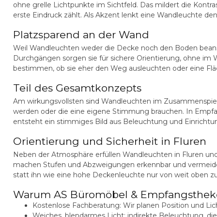
ohne grelle Lichtpunkte im Sichtfeld. Das mildert die Kon
erste Eindruck zählt. Als Akzent lenkt eine Wandleuchte de
Platzsparend an der Wand
Weil Wandleuchten weder die Decke noch den Boden beanspru
Durchgängen sorgen sie für sichere Orientierung, ohne im 
bestimmen, ob sie eher den Weg ausleuchten oder eine Flä
Teil des Gesamtkonzepts
Am wirkungsvollsten sind Wandleuchten im Zusammenspie
werden oder die eine eigene Stimmung brauchen. In Empfa
entsteht ein stimmiges Bild aus Beleuchtung und Einrichtu
Orientierung und Sicherheit in Fluren
Neben der Atmosphäre erfüllen Wandleuchten in Fluren und T
machen Stufen und Abzweigungen erkennbar und vermeiden d
statt ihn wie eine hohe Deckenleuchte nur von weit oben zu
Warum AS Büromöbel & Empfangsthek
Kostenlose Fachberatung:
Wir planen Position und Li
Weiches, blendarmes Licht:
indirekte Beleuchtung, di