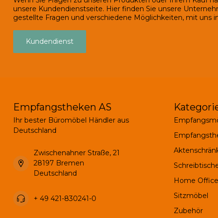
Wenn Sie Fragen zu unseren Produkten oder Ihrem Kauf ha
unsere Kundendienstseite. Hier finden Sie unsere Unterneh
gestellte Fragen und verschiedene Möglichkeiten, mit uns in
Kundendienst
Empfangstheken AS
Kategori
Ihr bester Büromöbel Händler aus
Empfangsmö
Deutschland
Empfangsth
Aktenschrän
Zwischenahner Straße, 21
28197 Bremen
Schreibtisch
Deutschland
Home Office
Sitzmöbel
+ 49 421-830241-0
Zubehör