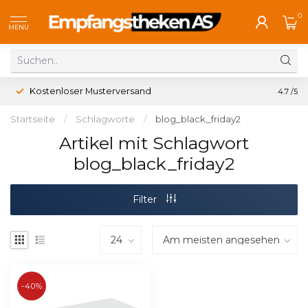
0
MENU
Kostenloser Musterversand
4.7
/5
Startseite
/
Schlagworte
/
blog_black_friday2
Artikel mit Schlagwort
blog_black_friday2
Filter
-40%