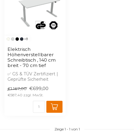
+8
Elektrisch
Höhenverstellbarer
Schreibtisch , 140 cm
breit - 70 cm tief
✅ GS & TÜV Zertifiziert |
Geprüfte Sicherheit
✅ Kostenlose 2D & 3D
€699,00
€1.167,00
Planung in W...
€587,40
Zeige
1
-
1
von 1