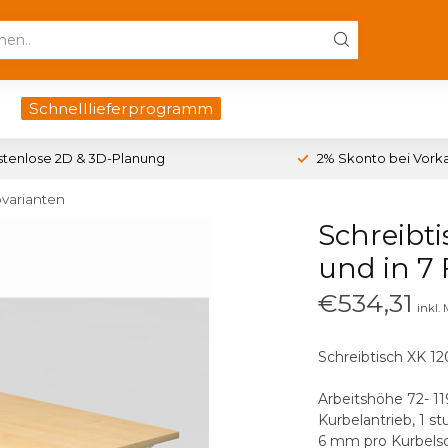
Schnelllieferprogramm
stenlose 2D & 3D-Planung
2% Skonto bei Vork
bvarianten
Schreibti
und in 7
€534,31
inkl.
Schreibtisch XK 12
Arbeitshöhe 72- 1
Kurbelantrieb, 1 st
6 mm pro Kurbels