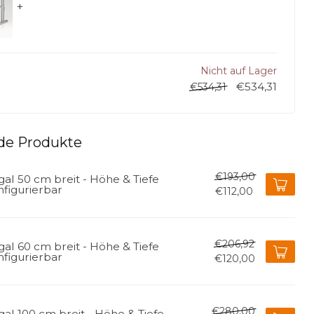
+
Nicht auf Lager
€534,31
€534,31
de Produkte
€193,00
al 50 cm breit - Höhe & Tiefe
nfigurierbar
€112,00
€206,92
al 60 cm breit - Höhe & Tiefe
nfigurierbar
€120,00
€280,00
al 100 cm breit - Höhe & Tiefe