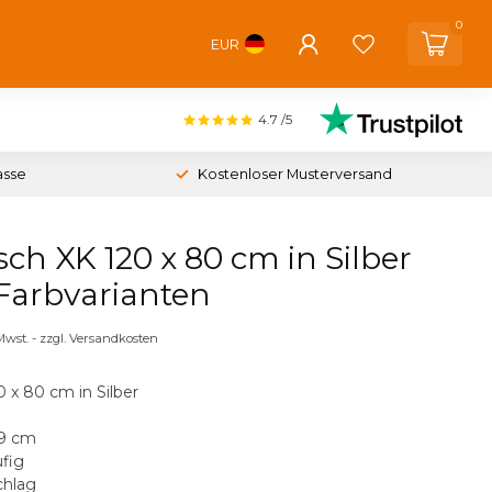
0
EUR
4.7
/5
asse
Kostenloser Musterversand
sch XK 120 x 80 cm in Silber
 Farbvarianten
 Mwst. - zzgl. Versandkosten
0 x 80 cm in Silber
19 cm
ufig
chlag