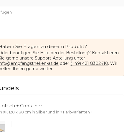
ufügen
Haben Sie Fragen zu diesem Produkt?
Oder benötigen Sie Hilfe bei der Bestellung? Kontaktieren
Sie gerne unsere Support-Abteilung unter
info@empfangstheken-as.de
oder
(+49) 421 8302410
. Wir
helfen Ihnen gerne weiter
undels
btisch + Container
h XK 120 x 80 cm in Silber und in 7 Farbvarianten
+