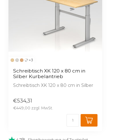
+3
Schreibtisch XK 120 x 80 cm in
Silber Kurbelantrieb
Schreibtisch XK 120 x 80 cm in Silber
Arbeitshöhe 72- 119 cm
€534,31
Kurbelantrieb,...
€449,00
4,7/5
· Shopbewertung auf Trustpilot