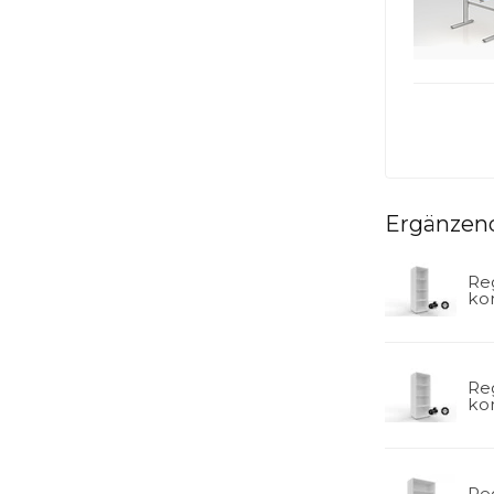
Ergänzen
Reg
ko
Reg
ko
Reg