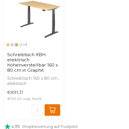
+3
Schreibtisch XBH
elektrisch
höhenverstellbar 160 x
80 cm in Graphit
Schreibtisch 160 x 80 cm ,
elektrisch
höhenverstellbar
€891,31
Arbeitshöhe 65 - 130 c...
€749,00
4,7/5
· Shopbewertung auf Trustpilot