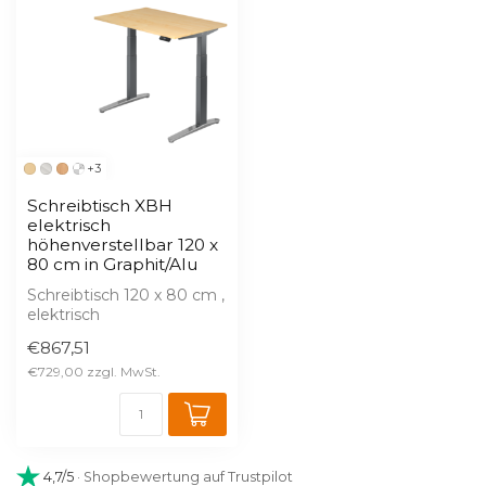
+3
Schreibtisch XBH
elektrisch
höhenverstellbar 120 x
80 cm in Graphit/Alu
Schreibtisch 120 x 80 cm ,
elektrisch
höhenverstellbar
€867,51
Arbeitshöhe 65 - 130 c...
€729,00
4,7/5
· Shopbewertung auf Trustpilot