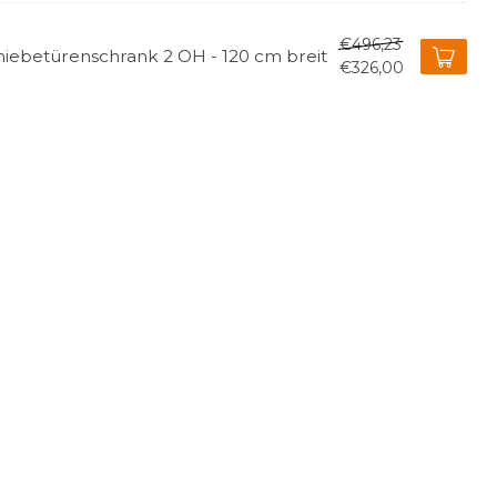
€496,23
hiebetürenschrank 2 OH - 120 cm breit
€326,00