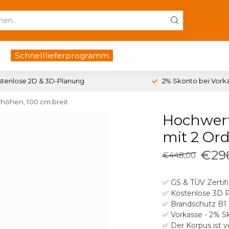
Schnelllieferprogramm
stenlose 2D & 3D-Planung
2% Skonto bei Vork
höhen, 100 cm breit
Hochwert
mit 2 Or
€29
€448,00
✅ GS & TÜV Zertifi
✅ Kostenlose 3D 
✅ Brandschutz B1 
✅ Vorkasse - 2% S
✅ Der Korpus ist v