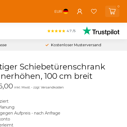
0
EUR
4.7
/5
asse
Kostenloser Musterversand
iger Schiebetürenschrank
dnerhöhen, 100 cm breit
6,00
inkl. Mwst. - zzgl. Versandkosten
ziert
Planung
gegen Aufpreis - nach Anfrage
konto
erleimt