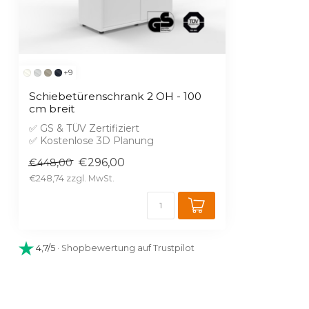
+9
Schiebetürenschrank 2 OH - 100
cm breit
✅ GS & TÜV Zertifiziert
✅ Kostenlose 3D Planung
✅ Brandschutz B1 gegen Aufprei...
€296,00
€448,00
€248,74
4,7/5
· Shopbewertung auf Trustpilot