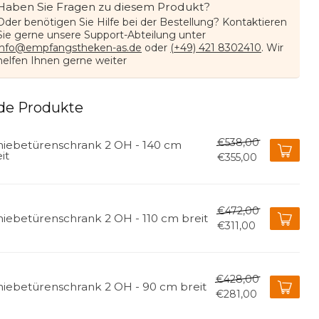
Haben Sie Fragen zu diesem Produkt?
Oder benötigen Sie Hilfe bei der Bestellung? Kontaktieren
Sie gerne unsere Support-Abteilung unter
info@empfangstheken-as.de
oder
(+49) 421 8302410
. Wir
helfen Ihnen gerne weiter
de Produkte
€538,00
hiebetürenschrank 2 OH - 140 cm
it
€355,00
€472,00
hiebetürenschrank 2 OH - 110 cm breit
€311,00
€428,00
hiebetürenschrank 2 OH - 90 cm breit
€281,00