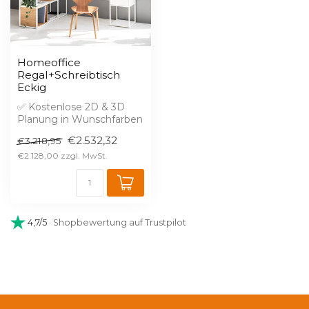
Homeoffice
Regal+Schreibtisch
Eckig
✅ Kostenlose 2D & 3D
Planung in Wunschfarben
✅ 2% Skonto bei Vorkasse
€2.532,32
€3.218,95
✅ Versan...
€2.128,00
4,7/5
· Shopbewertung auf Trustpilot