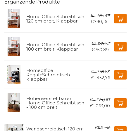
Ergänzende Produkte
€1.226,89
Home Office Schreibtisch -
120 cm breit, Klappbar
€790,16
€1.187,62
Home Office Schreibtisch -
100 cm breit, Klappbar
€750,89
Homeoffice
€1.769,53
Regal+Schreibtisch
€1.432,76
klappbar
Höhenverstellbarer
€1.774,00
Home Office Schreibtisch
€1.063,00
- 100 cm breit
€961,52
Wandschreibtisch 120 cm