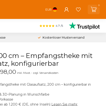
0
EUR
4.7
/5
asse
Kostenloser Musterversand
200 cm – Empfangstheke mit
tz, konfigurierbar
98,00
inkl. Mwst. - zzgl. Versandkosten
angstheke mit Glasaufsatz, 200 cm – konfigurierbar in
 & 3D-Planung in Wunschfarbe
Vorkasse
ei ab 1.200 € (DE, ohne Inseln)
Lesen Sie mehr
.