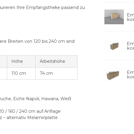
igurieren Ihre Empfangstheke passend zu
Em
kon
itere Breiten von 120 bis 240 cm sind
Em
kon
Höhe
Arbeitshöhe
Em
110 cm
74 cm
kon
 Buche, Eiche Napoli, Hawana, Weiß
20 / 160 / 240 cm auf Anfrage
z – alternativ Melaminplatte