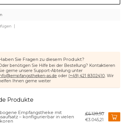
en
ufügen
Haben Sie Fragen zu diesem Produkt?
Oder benötigen Sie Hilfe bei der Bestellung? Kontaktieren
Sie gerne unsere Support-Abteilung unter
info@empfangstheken-as.de
oder
(+49) 421 8302410
. Wir
helfen Ihnen gerne weiter
de Produkte
bogene Empfangstheke mit
€6.128,50
saufsatz – konfigurierbar in vielen
€3.045,21
koren