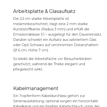
Arbeitsplatte & Glasaufsatz
Die 2,5 cm starke Arbeitsplatte ist
melaminbeschichtet, trägt eine 2 mm starke
Kunststoffkante (Radius 3 mm) und erfüllt die
Emissionsklasse E1 – ausgelegt für den Dauereinsatz.
Darüber schwebt ein Aufsatz aus satiniertem Glas
oder Opti Schwarz auf verchromten Distanzhaltern
(Ø 6 cm, Höhe 7 cm).
So bleibt die Arbeitsfläche vor Besucherblicken
geschützt, während die Theke elegant und
pflegeleicht wirkt.
Kabelmanagement
Ein Tropfenform-Kabeldurchlass gehört zur
Serienausstattung; optional sorgen ein horizontaler
Kabelkanal und ein flexibler Kabelschlauch unter der