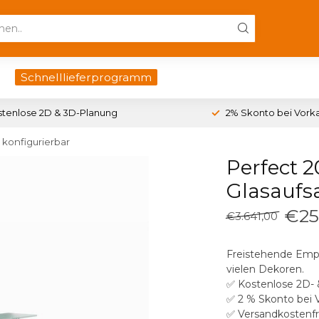
Schnelllieferprogramm
stenlose 2D & 3D-Planung
2% Skonto bei Vork
 konfigurierbar
Perfect 
Glasaufsa
€25
€3.641,00
Freistehende Empf
vielen Dekoren.
✅ Kostenlose 2D-
✅ 2 % Skonto bei 
✅ Versandkostenfr