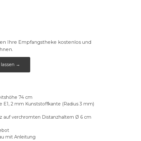
nen Ihre Empfangstheke kostenlos und
Ihnen.
 lassen →
eitshöhe 74 cm
e E1, 2 mm Kunststoffkante (Radius 3 mm)
arz auf verchromten Distanzhaltern Ø 6 cm
ebot
u mit Anleitung