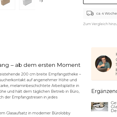
ca. 4 Woch
Zum Vergleich hinz
pfang – ab dem ersten Moment
freistehende
200 cm breite Empfangstheke
–
n Besucherkontakt auf angenehmer Höhe und
tarke, melaminbeschichtete Arbeitsplatte in
Ergänzen
he und hält dem täglichen Betrieb in Büro,
ich der Empfangstresen in jedes
Ge
Gla
De