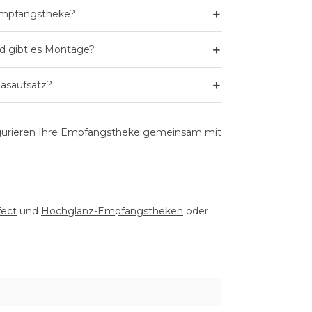
＋
 Empfangstheke?
＋
nd gibt es Montage?
＋
lasaufsatz?
igurieren Ihre Empfangstheke gemeinsam mit
ect
und
Hochglanz-Empfangstheken
oder