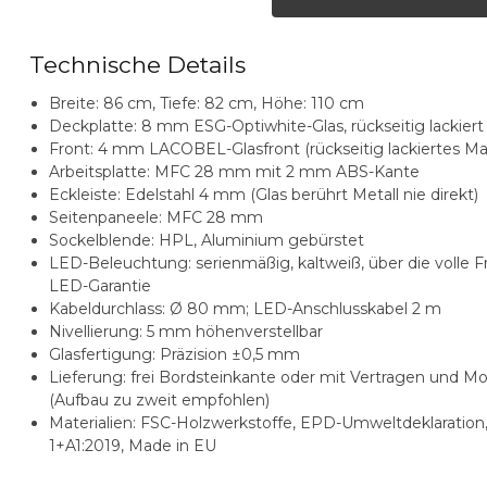
Technische Details
Breite: 86 cm, Tiefe: 82 cm, Höhe: 110 cm
Deckplatte: 8 mm ESG-Optiwhite-Glas, rückseitig lackiert
Front: 4 mm LACOBEL-Glasfront (rückseitig lackiertes Ma
Arbeitsplatte: MFC 28 mm mit 2 mm ABS-Kante
Eckleiste: Edelstahl 4 mm (Glas berührt Metall nie direkt)
Seitenpaneele: MFC 28 mm
Sockelblende: HPL, Aluminium gebürstet
LED-Beleuchtung: serienmäßig, kaltweiß, über die volle Fr
LED-Garantie
Kabeldurchlass: Ø 80 mm; LED-Anschlusskabel 2 m
Nivellierung: 5 mm höhenverstellbar
Glasfertigung: Präzision ±0,5 mm
Lieferung: frei Bordsteinkante oder mit Vertragen und M
(Aufbau zu zweit empfohlen)
Materialien: FSC-Holzwerkstoffe, EPD-Umweltdeklaration,
1+A1:2019, Made in EU