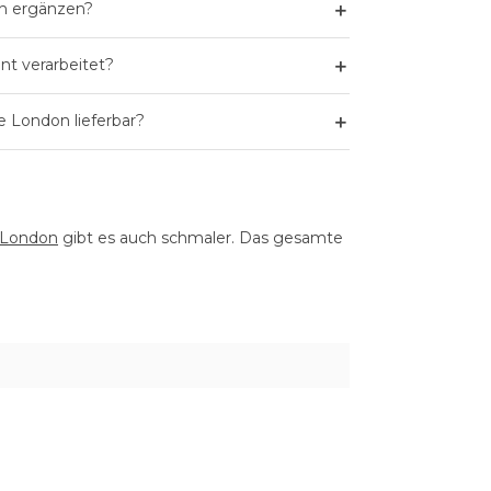
＋
en ergänzen?
＋
nt verarbeitet?
＋
e London lieferbar?
 London
gibt es auch schmaler. Das gesamte