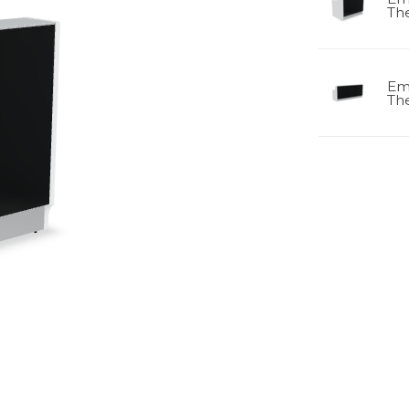
Th
Em
Th