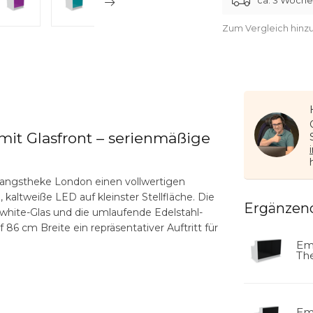
ca. 3 Woch
Zum Vergleich hinz
t Glasfront – serienmäßige
fangstheke London einen vollwertigen
altweiße LED auf kleinster Stellfläche. Die
Ergänzen
white-Glas und die umlaufende Edelstahl-
86 cm Breite ein repräsentativer Auftritt für
Em
Th
Em