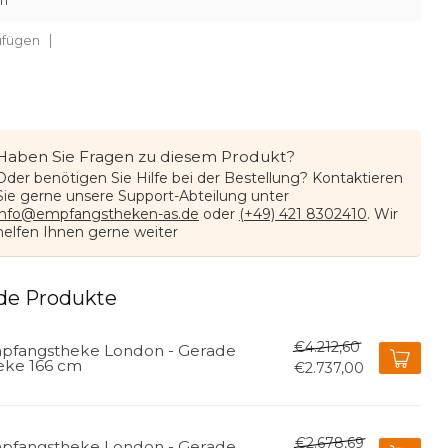
en
ufügen
Haben Sie Fragen zu diesem Produkt?
Oder benötigen Sie Hilfe bei der Bestellung? Kontaktieren
Sie gerne unsere Support-Abteilung unter
info@empfangstheken-as.de
oder
(+49) 421 8302410
. Wir
helfen Ihnen gerne weiter
de Produkte
€4.212,60
pfangstheke London - Gerade
eke 166 cm
€2.737,00
€2.678,69
pfangstheke London - Gerade