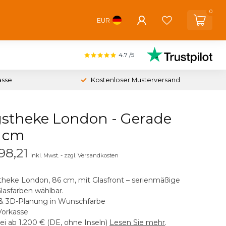
0
EUR
4.7
/5
asse
Kostenloser Musterversand
theke London - Gerade
6 cm
98,21
inkl. Mwst. - zzgl. Versandkosten
eke London, 86 cm, mit Glasfront – serienmäßige
lasfarben wählbar.
 & 3D-Planung in Wunschfarbe
Vorkasse
ei ab 1.200 € (DE, ohne Inseln)
Lesen Sie mehr
.