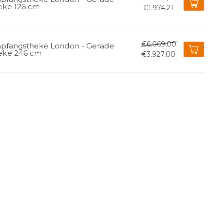
eke 126 cm
€1.974,21
€6.069,00
pfangstheke London - Gerade
eke 246 cm
€3.927,00