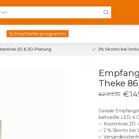
Schnelllieferprogramm
stenlose 2D & 3D-Planung
2% Skonto bei Vork
Empfangs
Theke 8
€14
€2.313,36
Gerade Empfangsth
kaltweiße LED, 6 G
✅ Kostenlose 2D-
✅ 2 % Skonto bei 
✅ Versandkostenfr