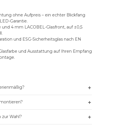
tung ohne Aufpreis – ein echter Blickfang
LED-Garantie.
 und 4 mm LACOBEL-Glasfront, auf ±0,5
l.
ation und ESG-Sicherheitsglas nach EN
lasfarbe und Ausstattung auf Ihren Empfang
Montage.
＋
serienmäßig?
＋
 montieren?
＋
n zur Wahl?