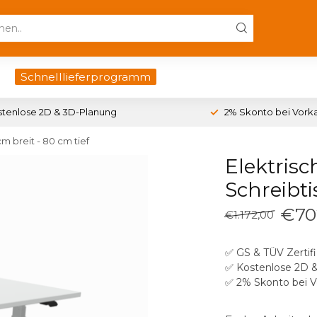
Schnelllieferprogramm
stenlose 2D & 3D-Planung
2% Skonto bei Vork
m breit - 80 cm tief
Elektrisc
Schreibti
€70
€1.172,00
✅ GS & TÜV Zertifi
✅ Kostenlose 2D 
✅ 2% Skonto bei 