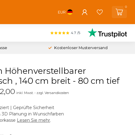
0
EUR
4.7
/5
asse
Kostenloser Musterversand
h Höhenverstellbarer
sch , 140 cm breit - 80 cm tief
2,00
inkl. Mwst. - zzgl. Versandkosten
ziert | Geprüfte Sicherheit
& 3D Planung in Wunschfarben
Vorkasse
Lesen Sie mehr
.