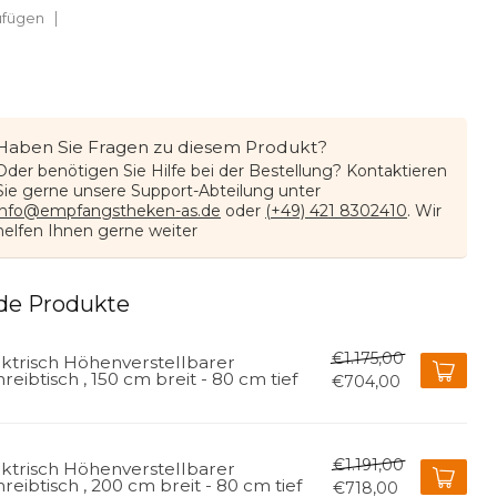
ufügen
Haben Sie Fragen zu diesem Produkt?
Oder benötigen Sie Hilfe bei der Bestellung? Kontaktieren
Sie gerne unsere Support-Abteilung unter
info@empfangstheken-as.de
oder
(+49) 421 8302410
. Wir
helfen Ihnen gerne weiter
de Produkte
€1.175,00
ektrisch Höhenverstellbarer
reibtisch , 150 cm breit - 80 cm tief
€704,00
€1.191,00
ektrisch Höhenverstellbarer
reibtisch , 200 cm breit - 80 cm tief
€718,00