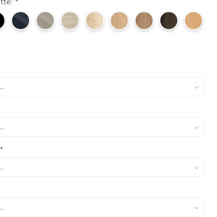
tte:
*
*