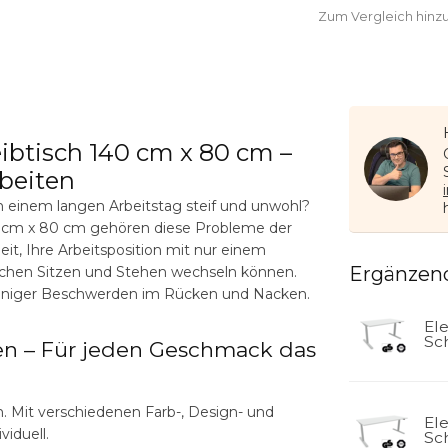
Zum Vergleich hinz
eibtisch 140 cm x 80 cm –
rbeiten
h einem langen Arbeitstag steif und unwohl?
0 cm x 80 cm
gehören diese Probleme der
eit, Ihre Arbeitsposition mit nur einem
Ergänzen
chen Sitzen und Stehen wechseln können.
weniger Beschwerden im Rücken und Nacken.
El
Sch
ten – Für jeden Geschmack das
. Mit verschiedenen Farb-, Design- und
El
viduell.
Sch