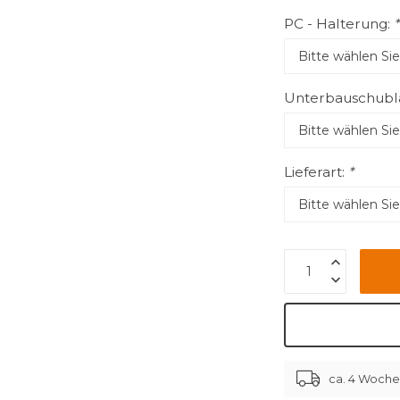
PC - Halterung:
*
Unterbauschubl
Lieferart:
*
ca. 4 Woch