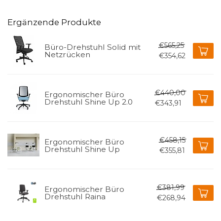
Ergänzende Produkte
€565,25
Büro-Drehstuhl Solid mit
Netzrücken
€354,62
€440,00
Ergonomischer Büro
Drehstuhl Shine Up 2.0
€343,91
€458,15
Ergonomischer Büro
Drehstuhl Shine Up
€355,81
€381,99
Ergonomischer Büro
Drehstuhl Raina
€268,94