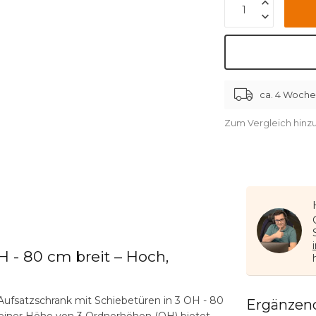
ca. 4 Woch
Zum Vergleich hinz
H - 80 cm breit – Hoch,
Aufsatzschrank mit Schiebetüren in 3 OH - 80
Ergänzen
 einer Höhe von 3 Ordnerhöhen (OH) bietet