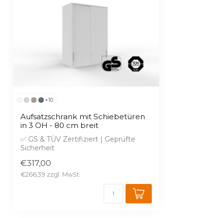
+10
Aufsatzschrank mit Schiebetüren
in 3 OH - 80 cm breit
✅ GS & TÜV Zertifiziert | Geprüfte
Sicherheit
✅ Kostenlose 2D & 3D Planung in W...
€317,00
€266,39