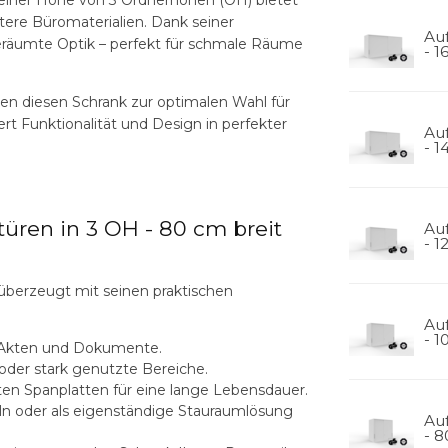
tere Büromaterialien. Dank seiner
Au
geräumte Optik – perfekt für schmale Räume
- 1
n diesen Schrank zur optimalen Wahl für
rt Funktionalität und Design in perfekter
Au
- 1
üren in 3 OH - 80 cm breit
Au
- 1
überzeugt mit seinen praktischen
Au
- 1
e Akten und Dokumente.
oder stark genutzte Bereiche.
en Spanplatten für eine lange Lebensdauer.
 oder als eigenständige Stauraumlösung
Au
- 8