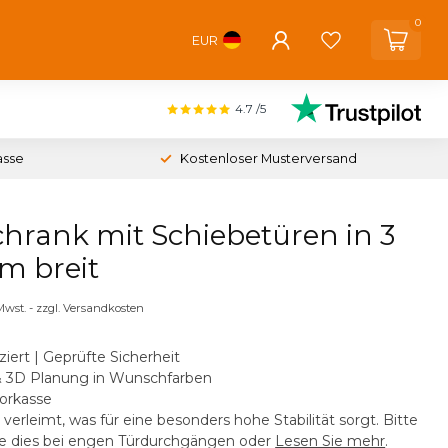
0
EUR
4.7
/5
asse
Kostenloser Musterversand
chrank mit Schiebetüren in 3
m breit
 Mwst. - zzgl. Versandkosten
ziert | Geprüfte Sicherheit
& 3D Planung in Wunschfarben
orkasse
 verleimt, was für eine besonders hohe Stabilität sorgt. Bitte
ie dies bei engen Türdurchgängen oder
Lesen Sie mehr
.