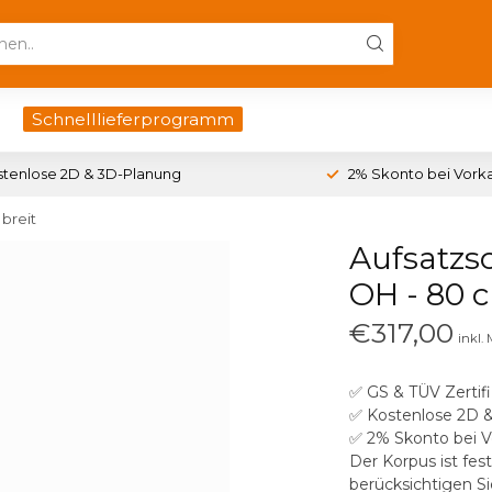
Schnelllieferprogramm
stenlose 2D & 3D-Planung
2% Skonto bei Vork
breit
Aufsatzs
OH - 80 c
€317,00
inkl.
✅ GS & TÜV Zertifi
✅ Kostenlose 2D 
✅ 2% Skonto bei V
Der Korpus ist fest
berücksichtigen S