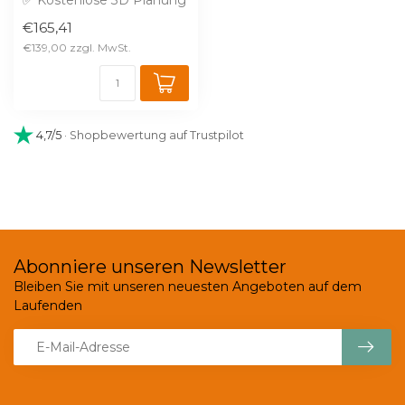
✅ Kostenlose 3D Planung
✅ Brandschutz B1 gegen
€165,41
Aufprei...
€139,00
4,7/5
· Shopbewertung auf Trustpilot
Abonniere unseren Newsletter
Bleiben Sie mit unseren neuesten Angeboten auf dem
Laufenden