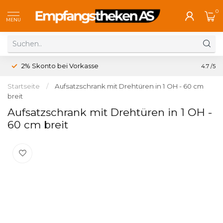
0
MENU
2% Skonto bei Vorkasse
Koste
4.7
/5
Startseite
/
Aufsatzschrank mit Drehtüren in 1 OH - 60 cm
breit
Aufsatzschrank mit Drehtüren in 1 OH -
60 cm breit