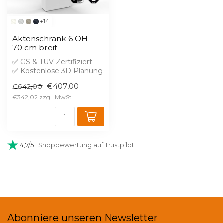
+14
Aktenschrank 6 OH -
70 cm breit
✅ GS & TÜV Zertifiziert
✅ Kostenlose 3D Planung
✅ Brandschutz B1 gegen
€407,00
€642,00
Aufprei...
€342,02
4,7/5
· Shopbewertung auf Trustpilot
Abonniere unseren Newsletter