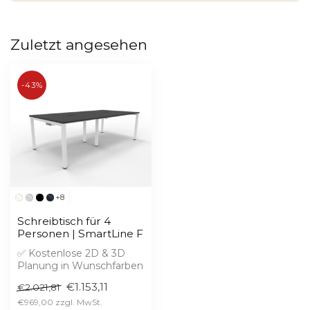
Zuletzt angesehen
-43%
+8
Schreibtisch für 4
Personen | SmartLine F
✅ Kostenlose 2D & 3D
Planung in Wunschfarben
✅ 2% Skonto bei Vorkasse
€1.153,11
€2.021,81
€969,00