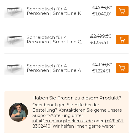
€1.783,81
Schreibtisch für 4
Personen | SmartLine K
€1.046,01
€2.499,00
Schreibtisch für 4
Personen | SmartLine Q
€1.355,41
€2.140,81
Schreibtisch für 4
Personen | SmartLine A
€1.224,51
Haben Sie Fragen zu diesem Produkt?
Oder benötigen Sie Hilfe bei der
Bestellung? Kontaktieren Sie gerne unsere
Support-Abteilung unter
info@empfangstheken-as.de
oder
(+49) 421
8302410
. Wir helfen Ihnen gerne weiter