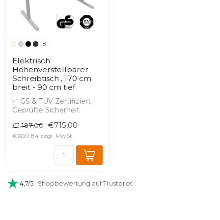
+8
Elektrisch
Höhenverstellbarer
Schreibtisch , 170 cm
breit - 90 cm tief
✅ GS & TÜV Zertifiziert |
Geprüfte Sicherheit
✅ Kostenlose 2D & 3D
€715,00
€1.187,00
Planung in W...
€600,84
4,7/5
· Shopbewertung auf Trustpilot