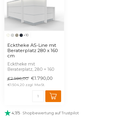
+10
Ecktheke AS-Line mit
Beraterplatz 280 x 160
cm
Ecktheke mit
Beraterplatz, 280 × 160
cm – konfigurierbar in 17
€1.790,00
€2.986,00
Dekoren.
✅ Kosten...
€1.504,20
4,7/5
· Shopbewertung auf Trustpilot