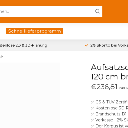
Schnelllieferprogramm
stenlose 2D & 3D-Planung
2% Skonto bei Vork
it
Aufsatzs
120 cm br
€236,81
inkl.
✅ GS & TÜV Zertifi
✅ Kostenlose 3D 
✅ Brandschutz B1 
✅ Vorkasse - 2% S
✅ Der Korpus ist 