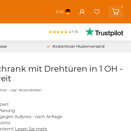
0
EUR
4.7
/5
asse
Kostenloser Musterversand
chrank mit Drehtüren in 1 OH -
eit
 Mwst. - zzgl. Versandkosten
ziert
Planung
gegen Aufpreis - nach Anfrage
konto
verleimt
Lesen Sie mehr
.