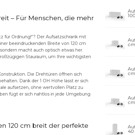
Auf
100
reit – Für Menschen, die mehr
atz für Ordnung!“? Der
Aufsatzschrank mit
Auf
 einer beeindruckenden Breite von 120 cm
cm
g, sondern macht auch optisch etwas her.
großzügigen Stauraum, um Ihre wichtigsten
Auf
cm
nstruktion. Die Drehtüren öffnen sich
behalten. Dank der 1 OH Höhe lässt er sich
le aufsetzen, ohne wertvollen Platz zu
en fügt er sich nahtlos in jede Umgebung
Auf
cm
n 120 cm breit der perfekte
Auf
40